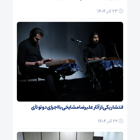
23 آذر 1404
انتشار یکی از آثار علیرضا مشایخی با اجرای دوئو تآی
22 آذر 1404