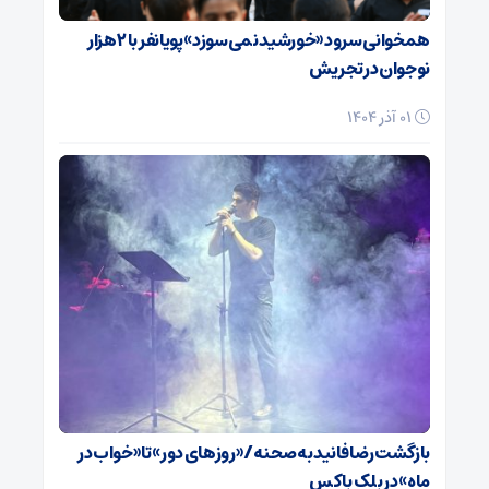
همخوانی سرود «خورشید نمی‌سوزد» پویانفر با ۲ هزار
نوجوان در تجریش
01 آذر 1404
بازگشت رضا فانید به صحنه/ «روزهای دور» تا «خواب در
ماه» در بلک باکس