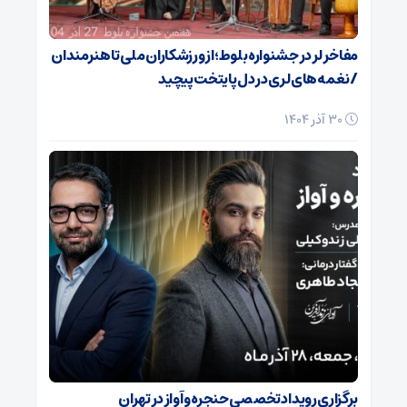
مفاخر لر در جشنواره بلوط؛ از ورزشکاران ملی تا هنرمندان
/ نغمه‌های لری در دل پایتخت پیچید
30 آذر 1404
برگزاری رویداد تخصصی حنجره و آواز در تهران