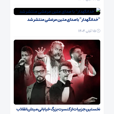
“خدانگهدار” با صدای متین مرعشی منتشر شد
15 آبان 1404
نخستین جزییات از کنسرت بزرگ خیابانی میدان انقلاب