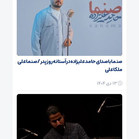
صنما با صدای حامد علیزاده در آستانه روز پدر / صنما علی
ملکا علی
13 دی 1404