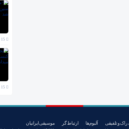
15 آبان 1404
15 آبان 1404
 راک و تلفیقی
آلبوم‌ها
ارتباط گر
موسیقی ایرانیان