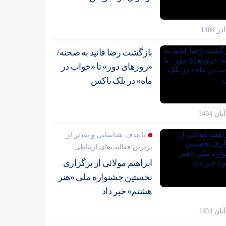
بازگشت رضا فانید به صحنه/
«روزهای دور» تا «خواب در
ماه» در بلک باکس
با هدف شناسایی و تقدیر از
برترین فعالیت‌های ارتباطی
ابراهیم مولائی از برگزاری
نخستین جشنواره ملی «هنر
هشتم» خبر داد