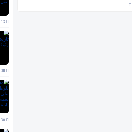
۰
13 دی 1404
08 دی 1404
30 آذر 1404