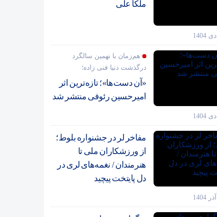
ملکا علی
هم‌زمان با نهمین سالگرد
درگذشت دنیا فنی زاده؛
«آن دست‌ها»؛ تازه‌ترین اثر
امیرحسین رئوفی منتشر شد
مفاخر لر در جشنواره بلوط؛
از ورزشکاران ملی تا
هنرمندان / نغمه‌های لری در
دل پایتخت پیچید