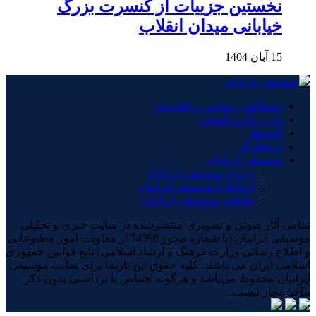
نخستین جزییات از کنسرت بزرگ
خیابانی میدان انقلاب
15 آبان 1404
دستگاهی، مقامی و کلاسیک
پاپ، راک و تلفیقی
آلبوم‌ها
ارتباط گر
موسیقی ایرانیان
درباره موسیقی ایرانیان
ارتباط با موسیقی ایرانیان
تبلیغات موسیقی ایرانیان
تمامی آثار صوتی و تصویری منتشرشده در سایت خبری و تحلیلی
موسیقی ایرانیان (با شماره مجوز 74398 از معاونت امور مطبوعاتی
و اطلاع رسانی وزارت فرهنگ و ارشاد اسلامی) تابع قوانین جمهوری
اسلامی ایران می باشند. کلیه حقوق این تارنما برای سایت موسیقی
ایرانیان محفوظ می‌باشد و هرگونه اقتباس یا برداشتی بدون ذکر
×
ماخذ مجاز نیست.