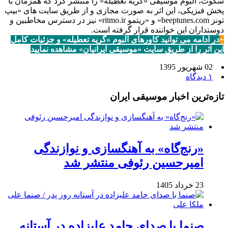
سکوت، آلبوم موسیقی «گریه تعطیله» را منتشر کرد که همزمان با
پخش فیزیکی، این اثر به صورت مجازی و از طریق سایت های «بیپ
تونز beeptunes.com» و «ریتمو ritmo.ir» نیز در دسترس مخاطبین و
دوستداران این خواننده قرار گرفته است.
+
در ادامه می توانید کاورهای آلبوم «گریه تعطیله» و جزئیات کامل
این اثر را از طریق سایت «موسیقی ایرانیان» مشاهده نمایید
02 شهریور 1395
۱ دیدگاه
تازه‌ترین اخبار موسیقی ایران
«رنج‌گاه» به آهنگسازی و نوازندگی
امیرحسین رئوفی منتشر شد
23 خرداد 1405
صنما با صدای حامد علیزاده در آستانه