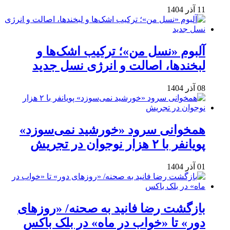
11 آذر 1404
آلبوم «نسل من»؛ ترکیب اشک‌ها و
لبخندها، اصالت و انرژی نسل جدید
08 آذر 1404
همخوانی سرود «خورشید نمی‌سوزد»
پویانفر با ۲ هزار نوجوان در تجریش
01 آذر 1404
بازگشت رضا فانید به صحنه/ «روزهای
دور» تا «خواب در ماه» در بلک باکس