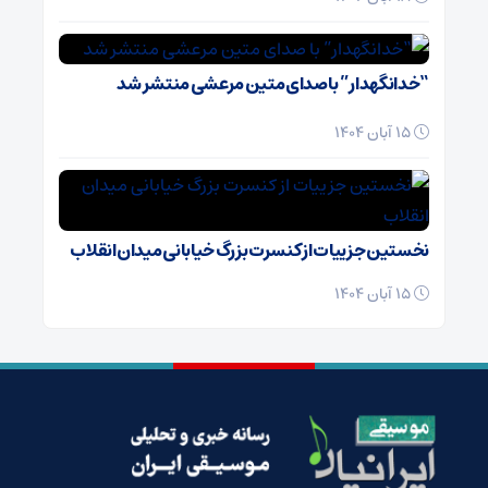
“خدانگهدار” با صدای متین مرعشی منتشر شد
15 آبان 1404
نخستین جزییات از کنسرت بزرگ خیابانی میدان انقلاب
15 آبان 1404