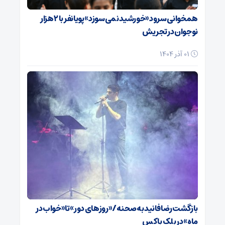
همخوانی سرود «خورشید نمی‌سوزد» پویانفر با ۲ هزار
نوجوان در تجریش
01 آذر 1404
بازگشت رضا فانید به صحنه/ «روزهای دور» تا «خواب در
ماه» در بلک باکس