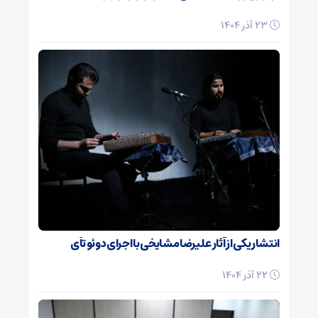
23 آذر 1404
انتشار یکی از آثار علیرضا مشایخی با اجرای دوئو تآی
22 آذر 1404