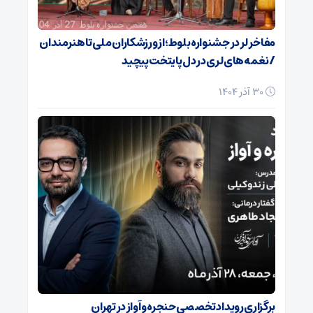
مفاخر لر در جشنواره بلوط؛ از ورزشکاران ملی تا هنرمندان
/ نغمه‌های لری در دل پایتخت پیچید
30 آذر 1404
برگزاری رویداد تخصصی حنجره و آواز در تهران