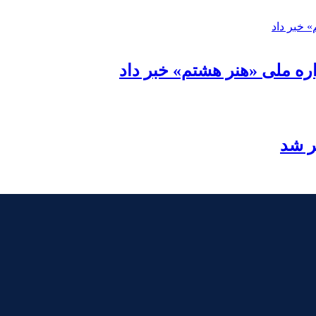
ره ملی «هنر هشتم» خبر داد
ر شد