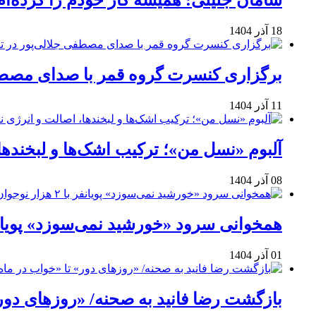
سامان جلیلی: همیشه کار خودم را کرده‌ام
18 آذر 1404
برگزاری کنسرت گروه قمر با صدای مصطفی
11 آذر 1404
آلبوم «نسل من»؛ ترکیب اشک‌ها و لبخنده
08 آذر 1404
همخوانی سرود «خورشید نمی‌سوزد» پویانفر با ۲ هزار نوجوان 
01 آذر 1404
بازگشت رضا فانید به صحنه/ «روزهای دور