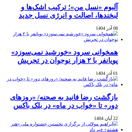
آلبوم «نسل من»؛ ترکیب اشک‌ها و
لبخندها، اصالت و انرژی نسل جدید
08 آذر 1404
همخوانی سرود «خورشید نمی‌سوزد»
پویانفر با ۲ هزار نوجوان در تجریش
01 آذر 1404
بازگشت رضا فانید به صحنه/ «روزهای
دور» تا «خواب در ماه» در بلک باکس
22 آبان 1404