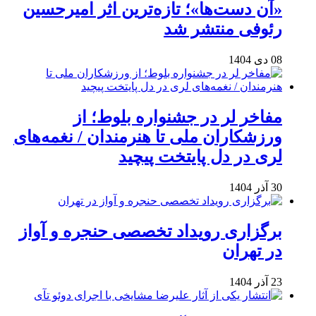
«آن دست‌ها»؛ تازه‌ترین اثر امیرحسین
رئوفی منتشر شد
08 دی 1404
مفاخر لر در جشنواره بلوط؛ از
ورزشکاران ملی تا هنرمندان / نغمه‌های
لری در دل پایتخت پیچید
30 آذر 1404
برگزاری رویداد تخصصی حنجره و آواز
در تهران
23 آذر 1404