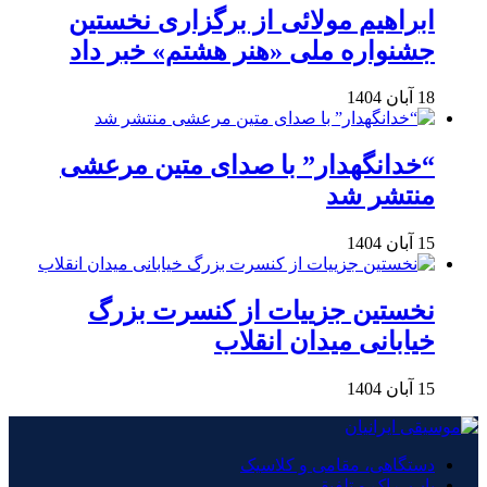
ابراهیم مولائی از برگزاری نخستین
جشنواره ملی «هنر هشتم» خبر داد
18 آبان 1404
“خدانگهدار” با صدای متین مرعشی
منتشر شد
15 آبان 1404
نخستین جزییات از کنسرت بزرگ
خیابانی میدان انقلاب
15 آبان 1404
دستگاهی، مقامی و کلاسیک
پاپ، راک و تلفیقی