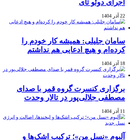
اجرای دوئو تآی
22 آذر 1404
سامان جلیلی: همیشه کار خودم را
کرده‌ام و هیچ ادعایی هم نداشتم
18 آذر 1404
برگزاری کنسرت گروه قمر با صدای
مصطفی جلالی‌پور در تالار وحدت
11 آذر 1404
آلبوم «نسل من»؛ ترکیب اشک‌ها و