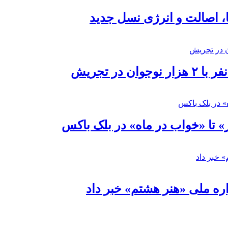
ا، اصالت و انرژی نسل جدید
در تجریش
» تا «خواب در ماه» در بلک باکس
ره ملی «هنر هشتم» خبر داد