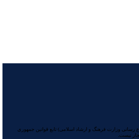
یرانیان (با شماره مجوز 74398 از معاونت امور مطبوعاتی و اطلاع رسانی وزارت فرهنگ و ارشاد اسلامی) تابع قوانین جمهوری
جاز نیست.