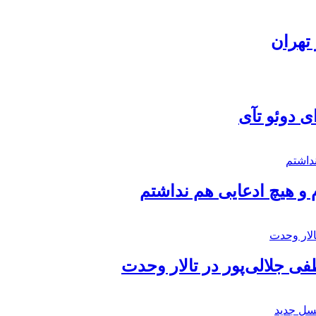
تهران
ی دوئو تآی
 و هیچ ادعایی هم نداشتم
 جلالی‌پور در تالار وحدت