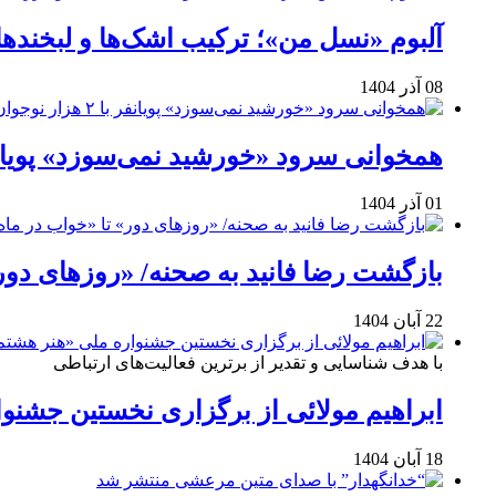
آلبوم «نسل من»؛ ترکیب اشک‌ها و لبخنده
08 آذر 1404
همخوانی سرود «خورشید نمی‌سوزد» پویانفر با ۲ هزار نوجوان 
01 آذر 1404
بازگشت رضا فانید به صحنه/ «روزهای دور
22 آبان 1404
با هدف شناسایی و تقدیر از برترین فعالیت‌های ارتباطی
ابراهیم مولائی از برگزاری نخستین جشنوا
18 آبان 1404