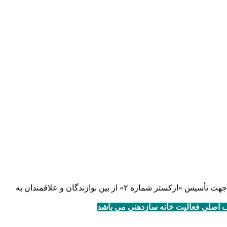
«خانه سازدهنی» به سرپرستى «شهرام شادان فر» به عنوان یکى از چندین دپارتمانهاى تخصصى مرکز آموزش موسیقى «نواى شهر آشوب» جهت تأسیس «ارکستر شماره ۲» از بین نوازندگان و علاقمندان به
ف اصلی فعالیت خانه سازدهنی می باشد