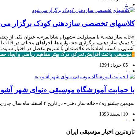
۰
کلاسهای تخصصی سازدهنی کودک برگزار می‌
«خانه ساز دهنی» با مسئولیت «شهرام شادانفر»به عنوان یکى از چ
آکادمیک ساز دهنی، برگزاری جشنواره ها، اجراهای مختلف در قالب ار
آشنایی و کسب اطلاعات علاقمندان با تشریح مفصل در اختیار سایت «
+
موسیقی، باعث افزایش تمرکز، درک بهتر مفاهیم ریاضی و ایجاد ح
05 خرداد 1394
۰
با حمایت آموزشگاه موسیقی «نوای شهر آشو
سومین جشنوارهء «خانه ساز دهنی» در تاریخ ۴ اسفند ماه سال جاری، در فرهنگسرای اندیشه تهران برگزار گردید.
10 اسفند 1393
۰
تازه‌ترین اخبار موسیقی ایران