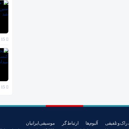
15 آبان 1404
15 آبان 1404
 راک و تلفیقی
آلبوم‌ها
ارتباط گر
موسیقی ایرانیان