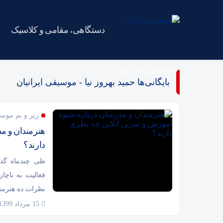
دستگاهی، مقامی و کلاسیک
موسیقی ایرانیان
بایگانی‌ها حمید بهروز نیا - موسیقی ایرانیان
زیر و بم موس
هنرمندان و م
دارند؟
طی چندماه گذش
فعالیت به ناچار
نظرات ده هنرمن
15 مرداد 1399