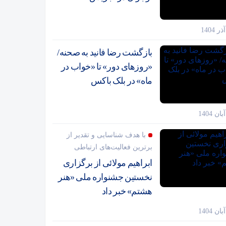
بازگشت رضا فانید به صحنه/
«روزهای دور» تا «خواب در
ماه» در بلک باکس
با هدف شناسایی و تقدیر از
برترین فعالیت‌های ارتباطی
ابراهیم مولائی از برگزاری
نخستین جشنواره ملی «هنر
هشتم» خبر داد