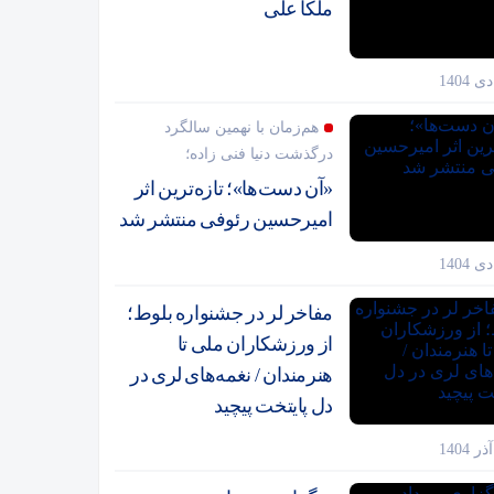
ملکا علی
هم‌زمان با نهمین سالگرد
درگذشت دنیا فنی زاده؛
«آن دست‌ها»؛ تازه‌ترین اثر
امیرحسین رئوفی منتشر شد
مفاخر لر در جشنواره بلوط؛
از ورزشکاران ملی تا
هنرمندان / نغمه‌های لری در
دل پایتخت پیچید