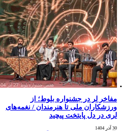
مفاخر لر در جشنواره بلوط؛ از
ورزشکاران ملی تا هنرمندان / نغمه‌های
لری در دل پایتخت پیچید
30 آذر 1404