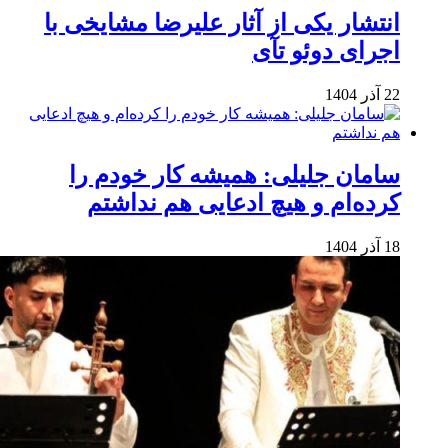
انتشار یکی از آثار علیرضا مشایخی با
اجرای دوئو تآی
22 آذر 1404
سامان جلیلی: همیشه کار خودم را
کرده‌ام و هیچ ادعایی هم نداشتم
18 آذر 1404