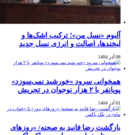
آلبوم «نسل من»؛ ترکیب اشک‌ها و
لبخندها، اصالت و انرژی نسل جدید
08 آذر 1404
همخوانی سرود «خورشید نمی‌سوزد»
پویانفر با ۲ هزار نوجوان در تجریش
01 آذر 1404
بازگشت رضا فانید به صحنه/ «روزهای