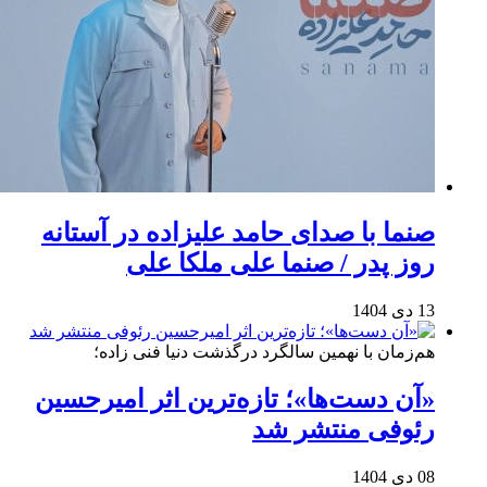
صنما با صدای حامد علیزاده در آستانه
روز پدر / صنما علی ملکا علی
13 دی 1404
هم‌زمان با نهمین سالگرد درگذشت دنیا فنی زاده؛
«آن دست‌ها»؛ تازه‌ترین اثر امیرحسین
رئوفی منتشر شد
08 دی 1404