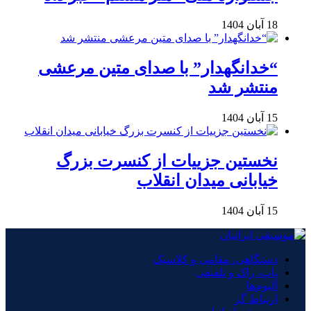
18 آبان 1404
“خدانگهدار” با صدای متین مرعشی
منتشر شد
15 آبان 1404
نخستین جزییات از کنسرت بزرگ
خیابانی میدان انقلاب
15 آبان 1404
دستگاهی، مقامی و کلاسیک
پاپ، راک و تلفیقی
آلبوم‌ها
ارتباط گر