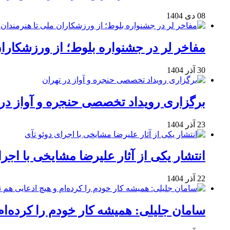
08 دی 1404
مفاخر لر در جشنواره بلوط؛ از ورزشکاران 
30 آذر 1404
برگزاری رویداد تخصصی حنجره و آواز در 
23 آذر 1404
انتشار یکی از آثار علیرضا مشایخی با اجرا
22 آذر 1404
سامان جلیلی: همیشه کار خودم را کرده‌ام