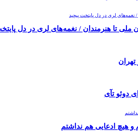
ملی تا هنرمندان / نغمه‌های لری در دل پایتخت
تهران
ی دوئو تآی
 و هیچ ادعایی هم نداشتم