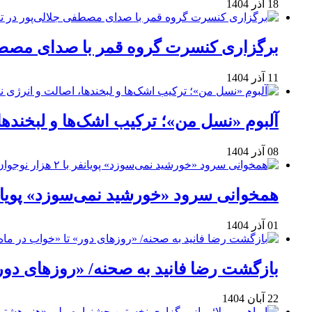
18 آذر 1404
برگزاری کنسرت گروه قمر با صدای مصطفی
11 آذر 1404
آلبوم «نسل من»؛ ترکیب اشک‌ها و لبخنده
08 آذر 1404
همخوانی سرود «خورشید نمی‌سوزد» پویانفر با ۲ هزار نوجوان 
01 آذر 1404
بازگشت رضا فانید به صحنه/ «روزهای دور
22 آبان 1404