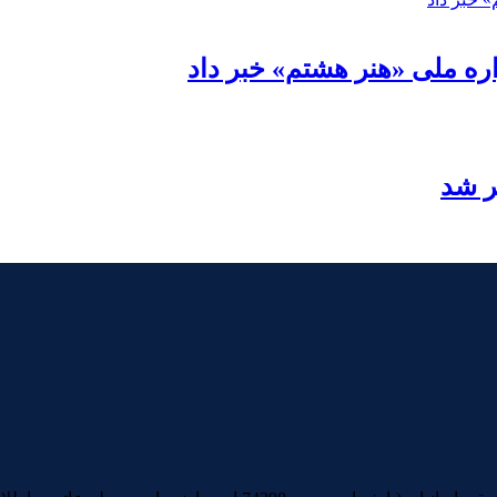
ره ملی «هنر هشتم» خبر داد
ر شد