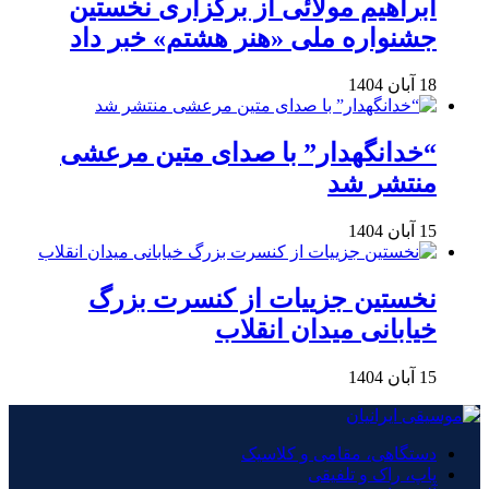
ابراهیم مولائی از برگزاری نخستین
جشنواره ملی «هنر هشتم» خبر داد
18 آبان 1404
“خدانگهدار” با صدای متین مرعشی
منتشر شد
15 آبان 1404
نخستین جزییات از کنسرت بزرگ
خیابانی میدان انقلاب
15 آبان 1404
دستگاهی، مقامی و کلاسیک
پاپ، راک و تلفیقی