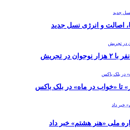
ا، اصالت و انرژی نسل جدید
در تجریش
» تا «خواب در ماه» در بلک باکس
ره ملی «هنر هشتم» خبر داد