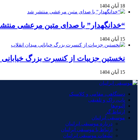
18 آبان 1404
“خدانگهدار” با صدای متین مرعشی منتش
15 آبان 1404
نخستین جزییات از کنسرت بزرگ خیابانی م
15 آبان 1404
دستگاهی، مقامی و کلاسیک
پاپ، راک و تلفیقی
آلبوم‌ها
ارتباط گر
موسیقی ایرانیان
درباره موسیقی ایرانیان
ارتباط با موسیقی ایرانیان
تبلیغات موسیقی ایرانیان