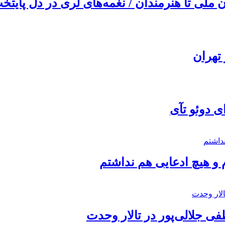
ملی تا هنرمندان / نغمه‌های لری در دل پایتخت
تهران
ی دوئو تآی
 و هیچ ادعایی هم نداشتم
 جلالی‌پور در تالار وحدت