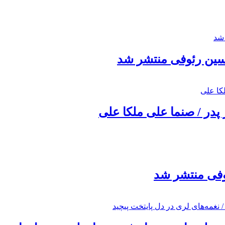
حسین رئوفی منتشر شد
 پدر / صنما علی ملکا علی
ئوفی منتشر شد