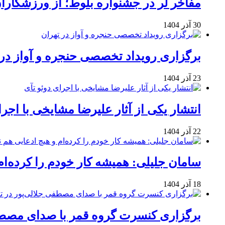
مفاخر لر در جشنواره بلوط؛ از ورزشکاران 
30 آذر 1404
برگزاری رویداد تخصصی حنجره و آواز در 
23 آذر 1404
انتشار یکی از آثار علیرضا مشایخی با اجرا
22 آذر 1404
سامان جلیلی: همیشه کار خودم را کرده‌ام
18 آذر 1404
برگزاری کنسرت گروه قمر با صدای مصطفی