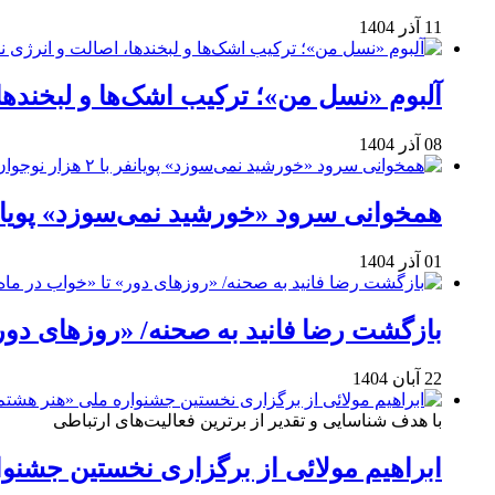
11 آذر 1404
آلبوم «نسل من»؛ ترکیب اشک‌ها و لبخنده
08 آذر 1404
همخوانی سرود «خورشید نمی‌سوزد» پویانفر با ۲ هزار نوجوان 
01 آذر 1404
بازگشت رضا فانید به صحنه/ «روزهای دور
22 آبان 1404
با هدف شناسایی و تقدیر از برترین فعالیت‌های ارتباطی
ابراهیم مولائی از برگزاری نخستین جشنوا