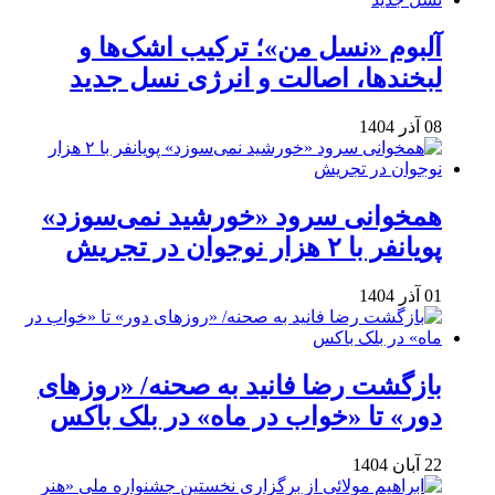
آلبوم «نسل من»؛ ترکیب اشک‌ها و
لبخندها، اصالت و انرژی نسل جدید
08 آذر 1404
همخوانی سرود «خورشید نمی‌سوزد»
پویانفر با ۲ هزار نوجوان در تجریش
01 آذر 1404
بازگشت رضا فانید به صحنه/ «روزهای
دور» تا «خواب در ماه» در بلک باکس
22 آبان 1404