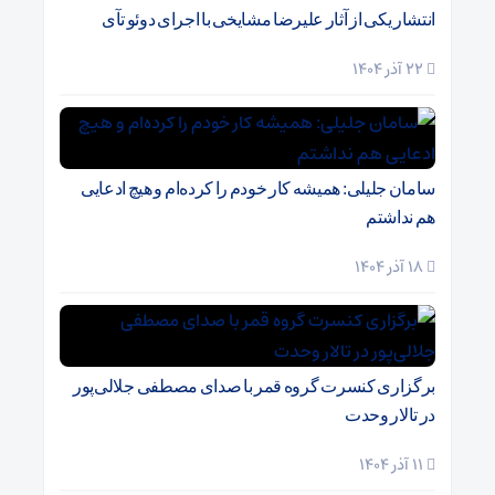
انتشار یکی از آثار علیرضا مشایخی با اجرای دوئو تآی
22 آذر 1404
سامان جلیلی: همیشه کار خودم را کرده‌ام و هیچ ادعایی
هم نداشتم
18 آذر 1404
برگزاری کنسرت گروه قمر با صدای مصطفی جلالی‌پور
در تالار وحدت
11 آذر 1404