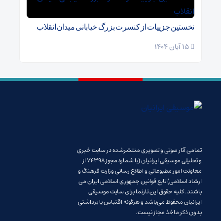
نخستین جزییات از کنسرت بزرگ خیابانی میدان انقلاب
15 آبان 1404
تمامی آثار صوتی و تصویری منتشرشده در سایت خبری
و تحلیلی موسیقی ایرانیان (با شماره مجوز 74398 از
معاونت امور مطبوعاتی و اطلاع رسانی وزارت فرهنگ و
ارشاد اسلامی) تابع قوانین جمهوری اسلامی ایران می
باشند. کلیه حقوق این تارنما برای سایت موسیقی
ایرانیان محفوظ می‌باشد و هرگونه اقتباس یا برداشتی
بدون ذکر ماخذ مجاز نیست.