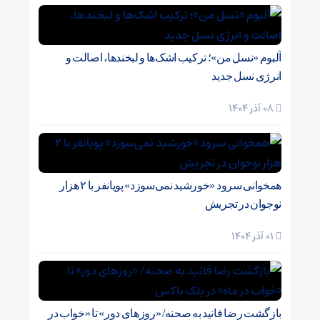
آلبوم «نسل من»؛ ترکیب اشک‌ها و لبخندها، اصالت و
انرژی نسل جدید
08 آذر 1404
همخوانی سرود «خورشید نمی‌سوزد» پویانفر با ۲ هزار
نوجوان در تجریش
01 آذر 1404
بازگشت رضا فانید به صحنه/ «روزهای دور» تا «خواب در