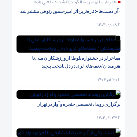
هم‌زمان با نهمین سالگرد درگذشت دنیا فنی زاده؛
«آن دست‌ها»؛ تازه‌ترین اثر امیرحسین رئوفی منتشر شد
08 دی 1404
مفاخر لر در جشنواره بلوط؛ از ورزشکاران ملی تا
هنرمندان / نغمه‌های لری در دل پایتخت پیچید
30 آذر 1404
برگزاری رویداد تخصصی حنجره و آواز در تهران
23 آذر 1404