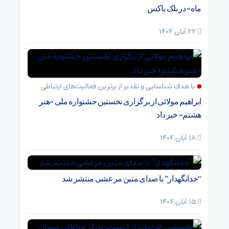
ماه» در بلک باکس
22 آبان 1404
با هدف شناسایی و تقدیر از برترین فعالیت‌های ارتباطی
ابراهیم مولائی از برگزاری نخستین جشنواره ملی «هنر
هشتم» خبر داد
18 آبان 1404
“خدانگهدار” با صدای متین مرعشی منتشر شد
15 آبان 1404