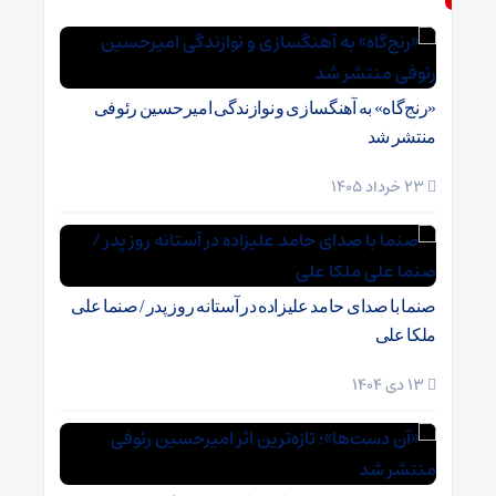
«رنج‌گاه» به آهنگسازی و نوازندگی امیرحسین رئوفی
منتشر شد
23 خرداد 1405
صنما با صدای حامد علیزاده در آستانه روز پدر / صنما علی
ملکا علی
13 دی 1404