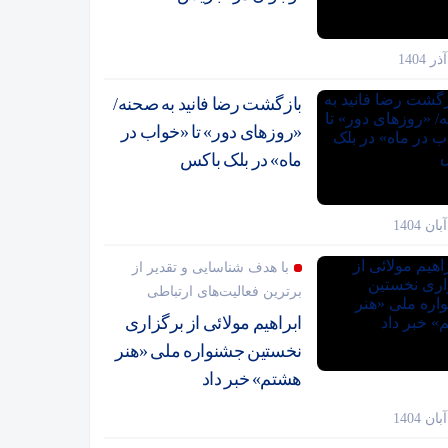
بازگشت رضا فانید به صحنه/
«روزهای دور» تا «خواب در
ماه» در بلک باکس
با هدف شناسایی و تقدیر از
برترین فعالیت‌های ارتباطی
ابراهیم مولائی از برگزاری
نخستین جشنواره ملی «هنر
هشتم» خبر داد