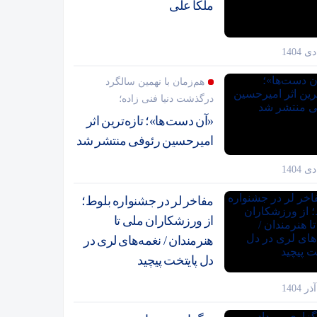
ملکا علی
هم‌زمان با نهمین سالگرد
درگذشت دنیا فنی زاده؛
«آن دست‌ها»؛ تازه‌ترین اثر
امیرحسین رئوفی منتشر شد
مفاخر لر در جشنواره بلوط؛
از ورزشکاران ملی تا
هنرمندان / نغمه‌های لری در
دل پایتخت پیچید