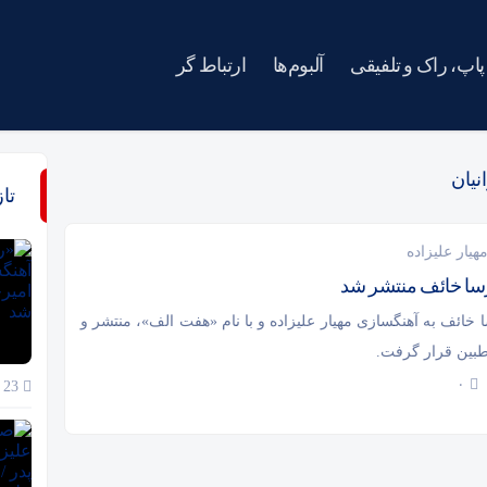
پاپ، راک و تلفیقی
آلبوم‌ها
ارتباط گر
نیان
تا
هیار علیزاده
ارسا خائف منتشر شد
سا خائف به آهنگسازی مهیار علیزاده و با نام «هفت الف»، منتشر و
بین قرار گرفت.
۰
23 خرداد 1405