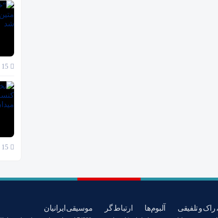
15 آبان 1404
15 آبان 1404
 راک و تلفیقی
آلبوم‌ها
ارتباط گر
موسیقی ایرانیان