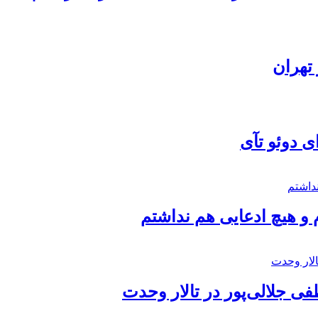
تهران
ی دوئو تآی
 و هیچ ادعایی هم نداشتم
 جلالی‌پور در تالار وحدت