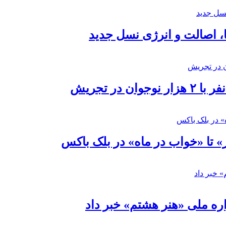
ا، اصالت و انرژی نسل جدید
در تجریش
» تا «خواب در ماه» در بلک باکس
ره ملی «هنر هشتم» خبر داد