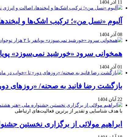
11 آذر 1404
آلبوم «نسل من»؛ ترکیب اشک‌ها و لبخنده
08 آذر 1404
همخوانی سرود «خورشید نمی‌سوزد» پویانفر با ۲ هزار نوجوان 
01 آذر 1404
بازگشت رضا فانید به صحنه/ «روزهای دور
22 آبان 1404
با هدف شناسایی و تقدیر از برترین فعالیت‌های ارتباطی
ابراهیم مولائی از برگزاری نخستین جشنوا