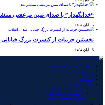
18 آبان 1404
“خدانگهدار” با صدای متین مرعشی منتش
15 آبان 1404
نخستین جزییات از کنسرت بزرگ خیابانی م
15 آبان 1404
دستگاهی، مقامی و کلاسیک
پاپ، راک و تلفیقی
آلبوم‌ها
ارتباط گر
موسیقی ایرانیان
درباره موسیقی ایرانیان
ارتباط با موسیقی ایرانیان
تبلیغات موسیقی ایرانیان