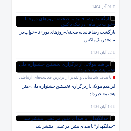
01 آذر 1404
بازگشت رضا فانید به صحنه/ «روزهای دور» تا «خواب در
ماه» در بلک باکس
22 آبان 1404
با هدف شناسایی و تقدیر از برترین فعالیت‌های ارتباطی
ابراهیم مولائی از برگزاری نخستین جشنواره ملی «هنر
هشتم» خبر داد
18 آبان 1404
“خدانگهدار” با صدای متین مرعشی منتشر شد