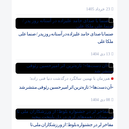
23 خرداد 1405
صنما با صدای حامد علیزاده در آستانه روز پدر / صنما علی
ملکا علی
13 دی 1404
هم‌زمان با نهمین سالگرد درگذشت دنیا فنی زاده؛
«آن دست‌ها»؛ تازه‌ترین اثر امیرحسین رئوفی منتشر شد
08 دی 1404
مفاخر لر در جشنواره بلوط؛ از ورزشکاران ملی تا