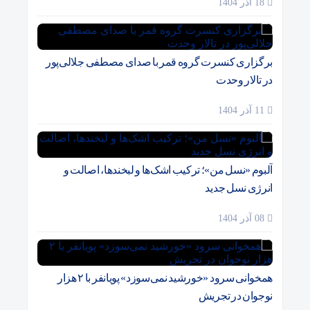
18 آذر 1404
برگزاری کنسرت گروه قمر با صدای مصطفی جلالی‌پور
در تالار وحدت
11 آذر 1404
آلبوم «نسل من»؛ ترکیب اشک‌ها و لبخندها، اصالت و
انرژی نسل جدید
08 آذر 1404
همخوانی سرود «خورشید نمی‌سوزد» پویانفر با ۲ هزار
نوجوان در تجریش