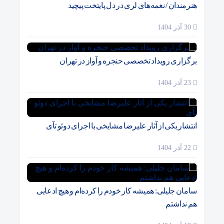
هنرمندان / نغمه‌های لری در دل پایتخت پیچید
30 آذر 1404
برگزاری رویداد تخصصی حنجره و آواز در تهران
23 آذر 1404
انتشار یکی از آثار علیرضا مشایخی با اجرای دوئو تآی
22 آذر 1404
سامان جلیلی: همیشه کار خودم را کرده‌ام و هیچ ادعایی
هم نداشتم