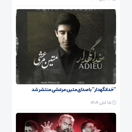
“خدانگهدار” با صدای متین مرعشی منتشر شد
15 آبان 1404