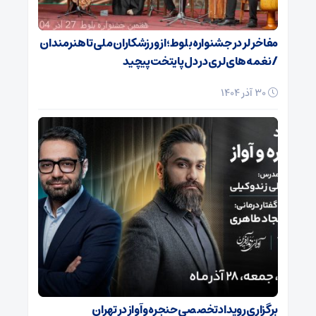
مفاخر لر در جشنواره بلوط؛ از ورزشکاران ملی تا هنرمندان
/ نغمه‌های لری در دل پایتخت پیچید
30 آذر 1404
برگزاری رویداد تخصصی حنجره و آواز در تهران