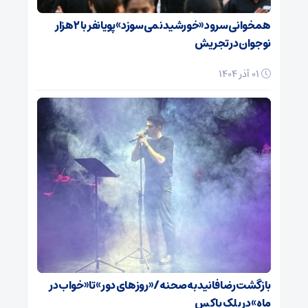
همخوانی سرود «خورشید نمی‌سوزد» پویانفر با ۲ هزار
نوجوان در تجریش
01 آذر 1404
بازگشت رضا فانید به صحنه/ «روزهای دور» تا «خواب در
ماه» در بلک باکس