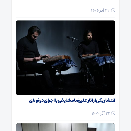
23 آذر 1404
انتشار یکی از آثار علیرضا مشایخی با اجرای دوئو تآی
22 آذر 1404