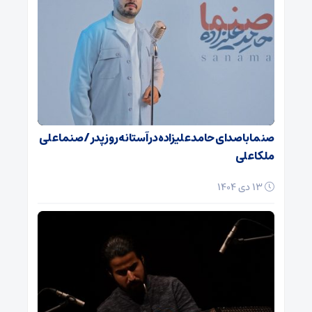
صنما با صدای حامد علیزاده در آستانه روز پدر / صنما علی
ملکا علی
13 دی 1404