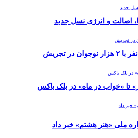
ا، اصالت و انرژی نسل جدید
در تجریش
» تا «خواب در ماه» در بلک باکس
ره ملی «هنر هشتم» خبر داد