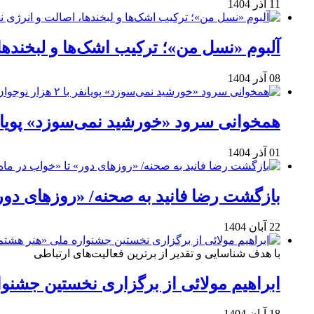
11 آذر 1404
آلبوم «نسل من»؛ ترکیب اشک‌ها و لبخنده
08 آذر 1404
همخوانی سرود «خورشید نمی‌سوزد» پویانفر با ۲ هزار نوجوان 
01 آذر 1404
بازگشت رضا فانید به صحنه/ «روزهای دور
22 آبان 1404
با هدف شناسایی و تقدیر از برترین فعالیت‌های ارتباطی
ابراهیم مولائی از برگزاری نخستین جشنوا
18 آبان 1404