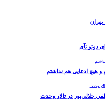
تهران
ی دوئو تآی
 و هیچ ادعایی هم نداشتم
 جلالی‌پور در تالار وحدت