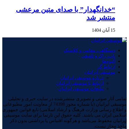
“خدانگهدار” با صدای متین مرعشی
منتشر شد
15 آبان 1404
دستگاهی، مقامی و کلاسیک
پاپ، راک و تلفیقی
آلبوم‌ها
ارتباط گر
موسیقی ایرانیان
درباره موسیقی ایرانیان
ارتباط با موسیقی ایرانیان
تبلیغات موسیقی ایرانیان
تمامی آثار صوتی و تصویری منتشرشده در سایت خبری و تحلیلی
موسیقی ایرانیان (با شماره مجوز 74398 از معاونت امور مطبوعاتی
و اطلاع رسانی وزارت فرهنگ و ارشاد اسلامی) تابع قوانین جمهوری
اسلامی ایران می باشند. کلیه حقوق این تارنما برای سایت موسیقی
ایرانیان محفوظ می‌باشد و هرگونه اقتباس یا برداشتی بدون ذکر
×
ماخذ مجاز نیست.