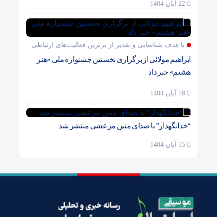
22 آبان 1404
با هدف شناسایی و تقدیر از برترین فعالیت‌های ارتباطی
ابراهیم مولائی از برگزاری نخستین جشنواره ملی «هنر
هشتم» خبر داد
18 آبان 1404
“خدانگهدار” با صدای متین مرعشی منتشر شد
15 آبان 1404