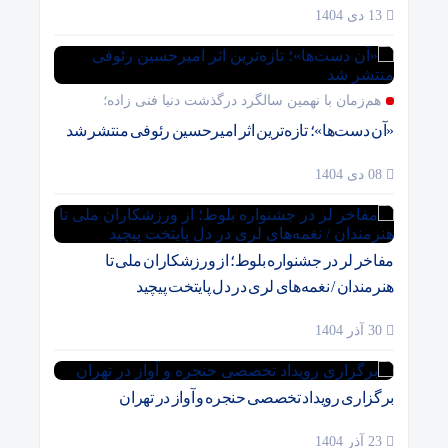
13 دی 1404
هم‌زمان با نهمین سالگرد درگذشت دنیا فنی زاده؛
«آن دست‌ها»؛ تازه‌ترین اثر امیرحسین رئوفی منتشر شد
08 دی 1404
مفاخر لر در جشنواره بلوط؛ از ورزشکاران ملی تا
هنرمندان / نغمه‌های لری در دل پایتخت پیچید
30 آذر 1404
برگزاری رویداد تخصصی حنجره و آواز در تهران
23 آذر 1404