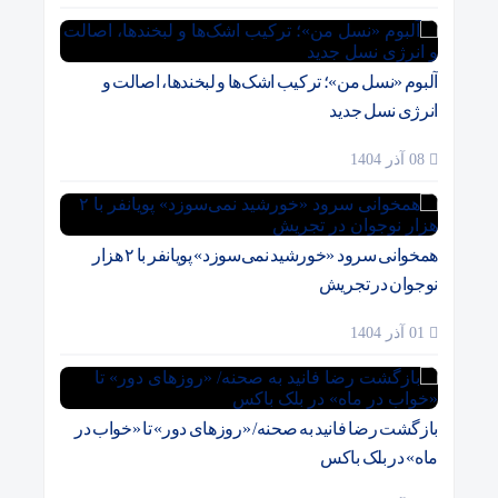
آلبوم «نسل من»؛ ترکیب اشک‌ها و لبخندها، اصالت و
انرژی نسل جدید
08 آذر 1404
همخوانی سرود «خورشید نمی‌سوزد» پویانفر با ۲ هزار
نوجوان در تجریش
01 آذر 1404
بازگشت رضا فانید به صحنه/ «روزهای دور» تا «خواب در
ماه» در بلک باکس