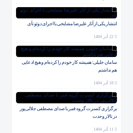
انتشار یکی از آثار علیرضا مشایخی با اجرای دوئو تآی
22 آذر 1404
سامان جلیلی: همیشه کار خودم را کرده‌ام و هیچ ادعایی
هم نداشتم
18 آذر 1404
برگزاری کنسرت گروه قمر با صدای مصطفی جلالی‌پور
در تالار وحدت
11 آذر 1404