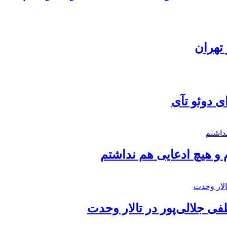
تهران
ی دوئو تآی
 و هیچ ادعایی هم نداشتم
 جلالی‌پور در تالار وحدت