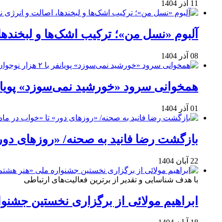
11 آذر 1404
آلبوم «نسل من»؛ ترکیب اشک‌ها و لبخنده
08 آذر 1404
همخوانی سرود «خورشید نمی‌سوزد» پویانفر با ۲ هزار نوجوان 
01 آذر 1404
بازگشت رضا فانید به صحنه/ «روزهای دور
22 آبان 1404
با هدف شناسایی و تقدیر از برترین فعالیت‌های ارتباطی
ابراهیم مولائی از برگزاری نخستین جشنوا