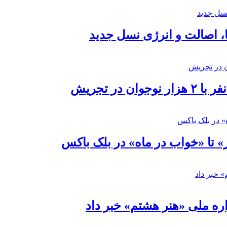
ا، اصالت و انرژی نسل جدید
در تجریش
» تا «خواب در ماه» در بلک باکس
ره ملی «هنر هشتم» خبر داد