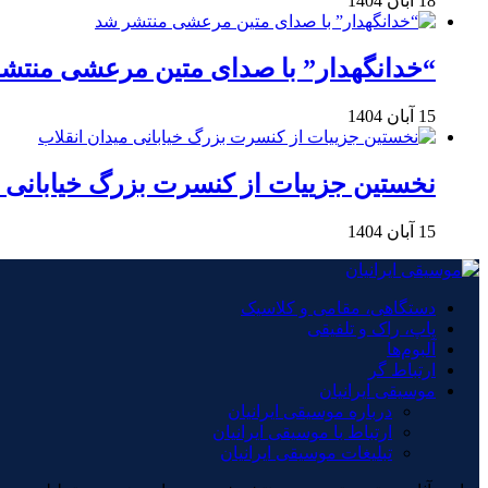
18 آبان 1404
“خدانگهدار” با صدای متین مرعشی منتش
15 آبان 1404
نخستین جزییات از کنسرت بزرگ خیابانی م
15 آبان 1404
دستگاهی، مقامی و کلاسیک
پاپ، راک و تلفیقی
آلبوم‌ها
ارتباط گر
موسیقی ایرانیان
درباره موسیقی ایرانیان
ارتباط با موسیقی ایرانیان
تبلیغات موسیقی ایرانیان