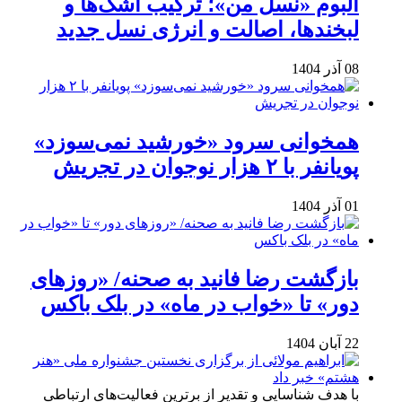
آلبوم «نسل من»؛ ترکیب اشک‌ها و
لبخندها، اصالت و انرژی نسل جدید
08 آذر 1404
همخوانی سرود «خورشید نمی‌سوزد»
پویانفر با ۲ هزار نوجوان در تجریش
01 آذر 1404
بازگشت رضا فانید به صحنه/ «روزهای
دور» تا «خواب در ماه» در بلک باکس
22 آبان 1404
با هدف شناسایی و تقدیر از برترین فعالیت‌های ارتباطی