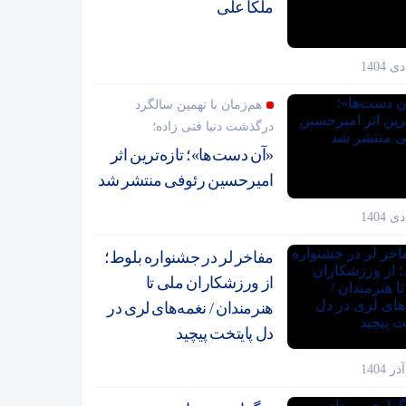
ملکا علی
هم‌زمان با نهمین سالگرد
درگذشت دنیا فنی زاده؛
«آن دست‌ها»؛ تازه‌ترین اثر
امیرحسین رئوفی منتشر شد
مفاخر لر در جشنواره بلوط؛
از ورزشکاران ملی تا
هنرمندان / نغمه‌های لری در
دل پایتخت پیچید