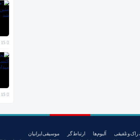
15 آبان 1404
15 آبان 1404
 راک و تلفیقی
آلبوم‌ها
ارتباط گر
موسیقی ایرانیان