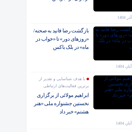
بازگشت رضا فانید به صحنه/
«روزهای دور» تا «خواب در
ماه» در بلک باکس
با هدف شناسایی و تقدیر از
برترین فعالیت‌های ارتباطی
ابراهیم مولائی از برگزاری
نخستین جشنواره ملی «هنر
هشتم» خبر داد