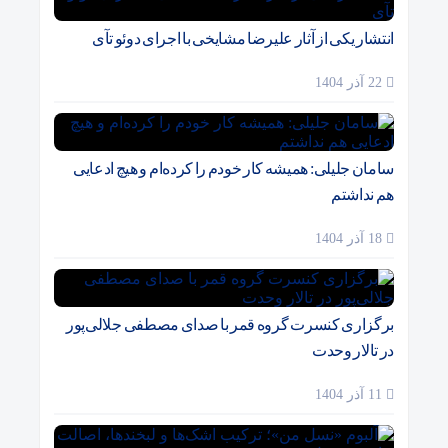
انتشار یکی از آثار علیرضا مشایخی با اجرای دوئو تآی
22 آذر 1404
سامان جلیلی: همیشه کار خودم را کرده‌ام و هیچ ادعایی
هم نداشتم
18 آذر 1404
برگزاری کنسرت گروه قمر با صدای مصطفی جلالی‌پور
در تالار وحدت
11 آذر 1404