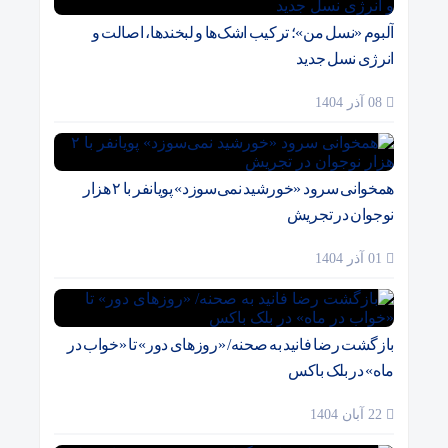
آلبوم «نسل من»؛ ترکیب اشک‌ها و لبخندها، اصالت و
انرژی نسل جدید
08 آذر 1404
همخوانی سرود «خورشید نمی‌سوزد» پویانفر با ۲ هزار
نوجوان در تجریش
01 آذر 1404
بازگشت رضا فانید به صحنه/ «روزهای دور» تا «خواب در
ماه» در بلک باکس
22 آبان 1404