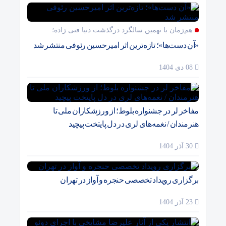
هم‌زمان با نهمین سالگرد درگذشت دنیا فنی زاده؛
«آن دست‌ها»؛ تازه‌ترین اثر امیرحسین رئوفی منتشر شد
08 دی 1404
مفاخر لر در جشنواره بلوط؛ از ورزشکاران ملی تا
هنرمندان / نغمه‌های لری در دل پایتخت پیچید
30 آذر 1404
برگزاری رویداد تخصصی حنجره و آواز در تهران
23 آذر 1404