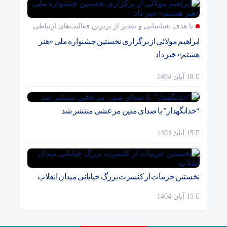
با هدف شناسایی و تقدیر از برترین فعالیت‌های ارتباطی
ابراهیم مولائی از برگزاری نخستین جشنواره ملی «هنر
هشتم» خبر داد
18 آبان 1404
“خدانگهدار” با صدای متین مرعشی منتشر شد
15 آبان 1404
نخستین جزییات از کنسرت بزرگ خیابانی میدان انقلاب
15 آبان 1404