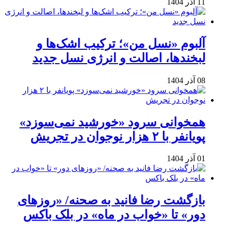
11 آذر 1404
آلبوم «نسل من»؛ ترکیب اشک‌ها و
لبخندها، اصالت و انرژی نسل جدید
08 آذر 1404
همخوانی سرود «خورشید نمی‌سوزد»
پویانفر با ۲ هزار نوجوان در تجریش
01 آذر 1404
بازگشت رضا فانید به صحنه/ «روزهای
دور» تا «خواب در ماه» در بلک باکس