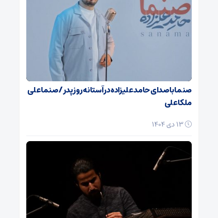
صنما با صدای حامد علیزاده در آستانه روز پدر / صنما علی
ملکا علی
13 دی 1404