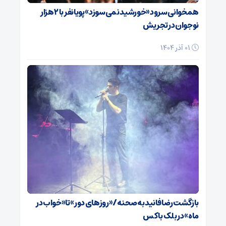
همخوانی سرود «خورشید نمی‌سوزد» پویانفر با ۲ هزار
نوجوان در تجریش
01 آذر 1404
بازگشت رضا فانید به صحنه/ «روزهای دور» تا «خواب در
ماه» در بلک باکس