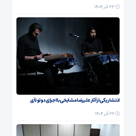
23 آذر 1404
انتشار یکی از آثار علیرضا مشایخی با اجرای دوئو تآی
22 آذر 1404