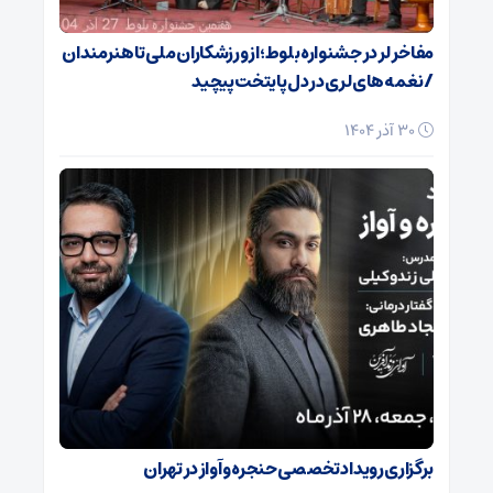
مفاخر لر در جشنواره بلوط؛ از ورزشکاران ملی تا هنرمندان
/ نغمه‌های لری در دل پایتخت پیچید
30 آذر 1404
برگزاری رویداد تخصصی حنجره و آواز در تهران