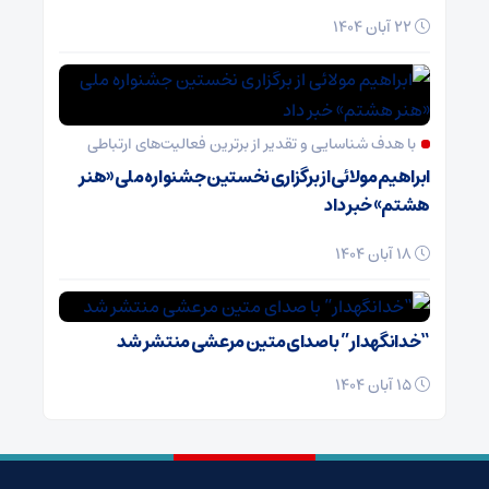
22 آبان 1404
با هدف شناسایی و تقدیر از برترین فعالیت‌های ارتباطی
ابراهیم مولائی از برگزاری نخستین جشنواره ملی «هنر
هشتم» خبر داد
18 آبان 1404
“خدانگهدار” با صدای متین مرعشی منتشر شد
15 آبان 1404