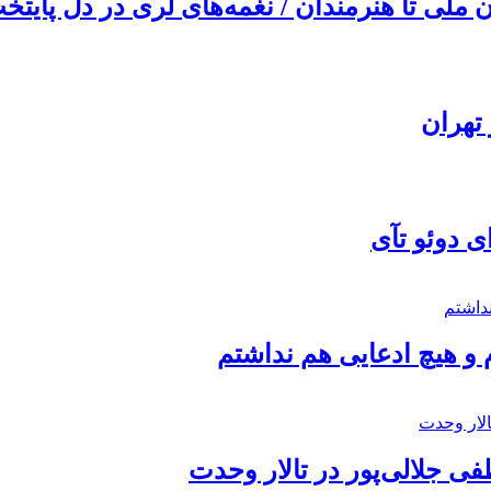
ملی تا هنرمندان / نغمه‌های لری در دل پایتخت
تهران
ی دوئو تآی
 و هیچ ادعایی هم نداشتم
 جلالی‌پور در تالار وحدت