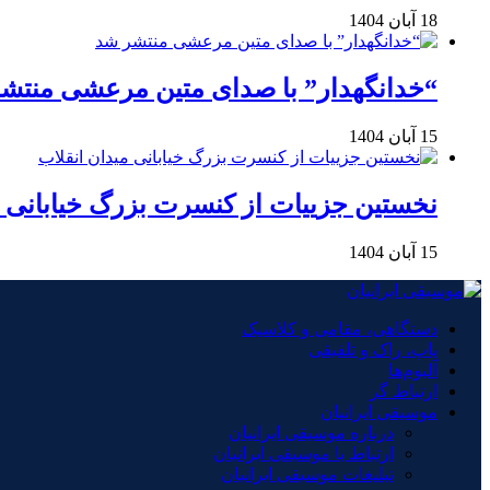
18 آبان 1404
“خدانگهدار” با صدای متین مرعشی منتش
15 آبان 1404
نخستین جزییات از کنسرت بزرگ خیابانی م
15 آبان 1404
دستگاهی، مقامی و کلاسیک
پاپ، راک و تلفیقی
آلبوم‌ها
ارتباط گر
موسیقی ایرانیان
درباره موسیقی ایرانیان
ارتباط با موسیقی ایرانیان
تبلیغات موسیقی ایرانیان