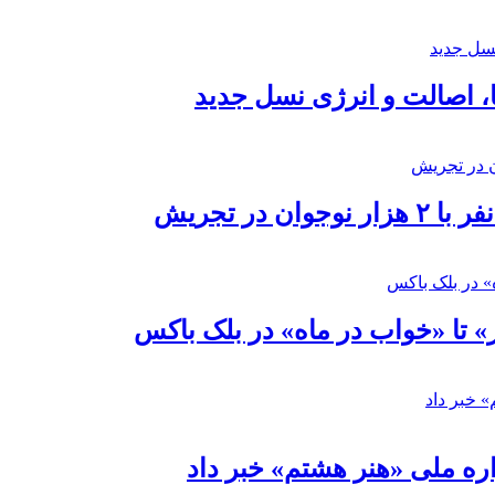
ا، اصالت و انرژی نسل جدید
در تجریش
» تا «خواب در ماه» در بلک باکس
ره ملی «هنر هشتم» خبر داد