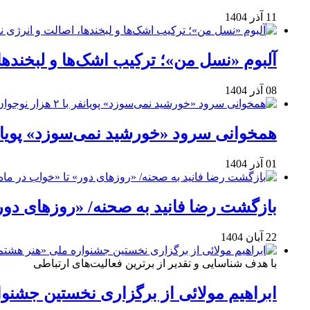
11 آذر 1404
آلبوم «نسل من»؛ ترکیب اشک‌ها و لبخنده
08 آذر 1404
همخوانی سرود «خورشید نمی‌سوزد» پویانفر با ۲ هزار نوجوان 
01 آذر 1404
بازگشت رضا فانید به صحنه/ «روزهای دور
22 آبان 1404
با هدف شناسایی و تقدیر از برترین فعالیت‌های ارتباطی
ابراهیم مولائی از برگزاری نخستین جشنوا