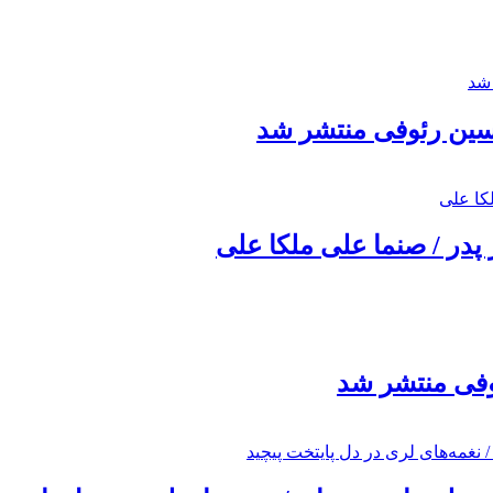
حسین رئوفی منتشر شد
 پدر / صنما علی ملکا علی
ئوفی منتشر شد