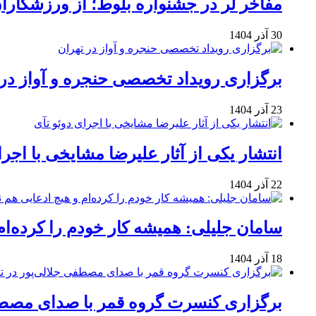
مفاخر لر در جشنواره بلوط؛ از ورزشکاران 
30 آذر 1404
برگزاری رویداد تخصصی حنجره و آواز در 
23 آذر 1404
انتشار یکی از آثار علیرضا مشایخی با اجرا
22 آذر 1404
سامان جلیلی: همیشه کار خودم را کرده‌ام
18 آذر 1404
برگزاری کنسرت گروه قمر با صدای مصطفی