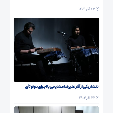
23 آذر 1404
انتشار یکی از آثار علیرضا مشایخی با اجرای دوئو تآی
22 آذر 1404