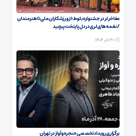
مفاخر لر در جشنواره بلوط؛ از ورزشکاران ملی تا هنرمندان
/ نغمه‌های لری در دل پایتخت پیچید
30 آذر 1404
برگزاری رویداد تخصصی حنجره و آواز در تهران