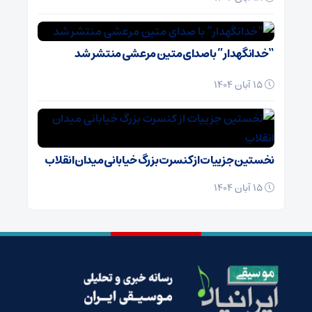
“خدانگهدار” با صدای متین مرعشی منتشر شد
15 آبان 1404
نخستین جزییات از کنسرت بزرگ خیابانی میدان انقلاب
15 آبان 1404