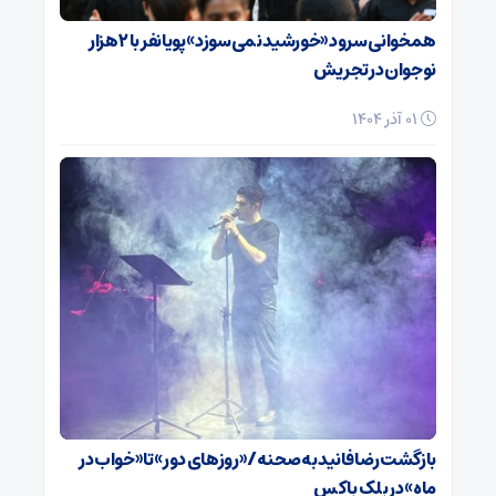
همخوانی سرود «خورشید نمی‌سوزد» پویانفر با ۲ هزار
نوجوان در تجریش
01 آذر 1404
بازگشت رضا فانید به صحنه/ «روزهای دور» تا «خواب در
ماه» در بلک باکس