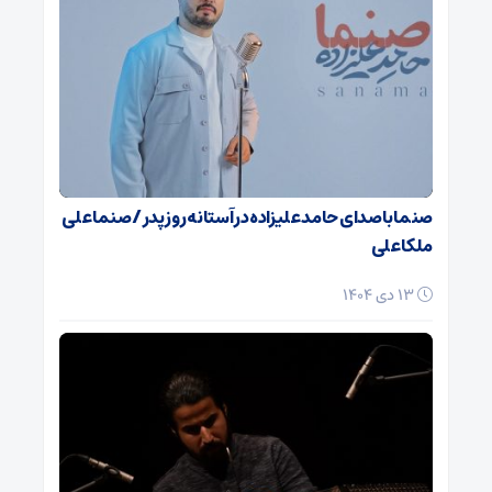
صنما با صدای حامد علیزاده در آستانه روز پدر / صنما علی
ملکا علی
13 دی 1404