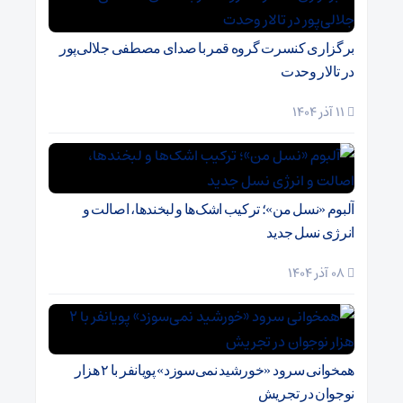
برگزاری کنسرت گروه قمر با صدای مصطفی جلالی‌پور
در تالار وحدت
11 آذر 1404
آلبوم «نسل من»؛ ترکیب اشک‌ها و لبخندها، اصالت و
انرژی نسل جدید
08 آذر 1404
همخوانی سرود «خورشید نمی‌سوزد» پویانفر با ۲ هزار
نوجوان در تجریش