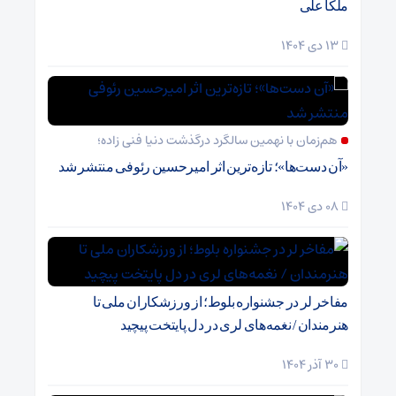
ملکا علی
13 دی 1404
هم‌زمان با نهمین سالگرد درگذشت دنیا فنی زاده؛
«آن دست‌ها»؛ تازه‌ترین اثر امیرحسین رئوفی منتشر شد
08 دی 1404
مفاخر لر در جشنواره بلوط؛ از ورزشکاران ملی تا
هنرمندان / نغمه‌های لری در دل پایتخت پیچید
30 آذر 1404