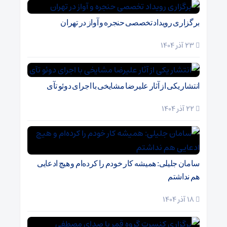
برگزاری رویداد تخصصی حنجره و آواز در تهران
23 آذر 1404
انتشار یکی از آثار علیرضا مشایخی با اجرای دوئو تآی
22 آذر 1404
سامان جلیلی: همیشه کار خودم را کرده‌ام و هیچ ادعایی
هم نداشتم
18 آذر 1404