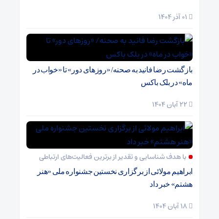
01 آذر 1404
بازگشت رضا فانید به صحنه/ «روزهای دور» تا «خواب در
ماه» در بلک باکس
22 آبان 1404
با هدف شناسایی و تقدیر از برترین فعالیت‌های ارتباطی
ابراهیم مولائی از برگزاری نخستین جشنواره ملی «هنر
هشتم» خبر داد
18 آبان 1404