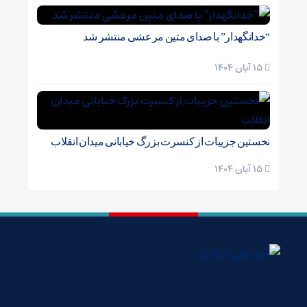
“خدانگهدار” با صدای متین مرعشی منتشر شد
15 آبان 1404
نخستین جزییات از کنسرت بزرگ خیابانی میدان انقلاب
15 آبان 1404