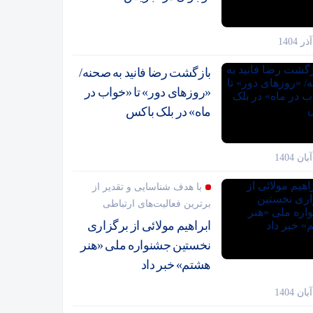
بازگشت رضا فانید به صحنه/
«روزهای دور» تا «خواب در
ماه» در بلک باکس
با هدف شناسایی و تقدیر از
برترین فعالیت‌های ارتباطی
ابراهیم مولائی از برگزاری
نخستین جشنواره ملی «هنر
هشتم» خبر داد