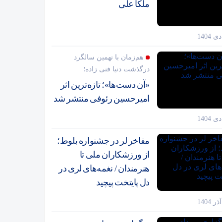
ملکا علی
هم‌زمان با نهمین سالگرد
درگذشت دنیا فنی زاده؛
«آن دست‌ها»؛ تازه‌ترین اثر
امیرحسین رئوفی منتشر شد
مفاخر لر در جشنواره بلوط؛
از ورزشکاران ملی تا
هنرمندان / نغمه‌های لری در
دل پایتخت پیچید