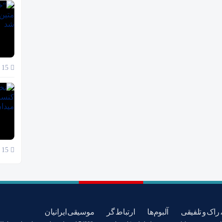
15 آبان 1404
15 آبان 1404
 راک و تلفیقی
آلبوم‌ها
ارتباط گر
موسیقی ایرانیان