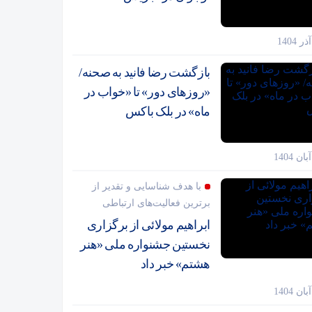
بازگشت رضا فانید به صحنه/
«روزهای دور» تا «خواب در
ماه» در بلک باکس
با هدف شناسایی و تقدیر از
برترین فعالیت‌های ارتباطی
ابراهیم مولائی از برگزاری
نخستین جشنواره ملی «هنر
هشتم» خبر داد