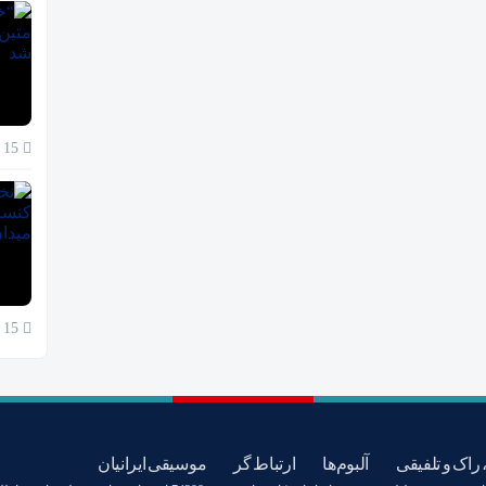
15 آبان 1404
15 آبان 1404
 راک و تلفیقی
آلبوم‌ها
ارتباط گر
موسیقی ایرانیان