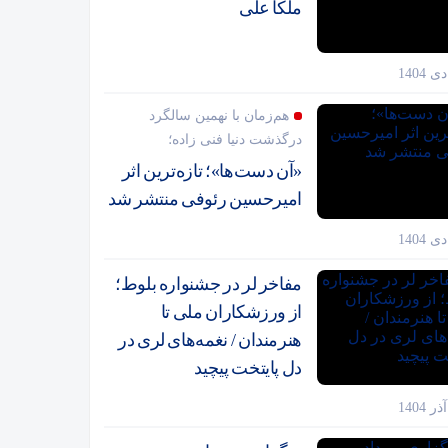
ملکا علی
هم‌زمان با نهمین سالگرد
درگذشت دنیا فنی زاده؛
«آن دست‌ها»؛ تازه‌ترین اثر
امیرحسین رئوفی منتشر شد
مفاخر لر در جشنواره بلوط؛
از ورزشکاران ملی تا
هنرمندان / نغمه‌های لری در
دل پایتخت پیچید