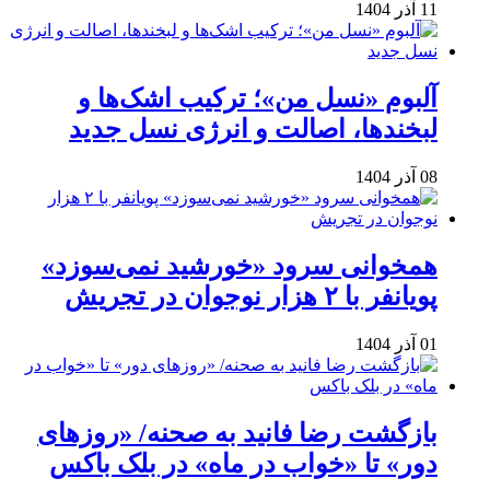
11 آذر 1404
آلبوم «نسل من»؛ ترکیب اشک‌ها و
لبخندها، اصالت و انرژی نسل جدید
08 آذر 1404
همخوانی سرود «خورشید نمی‌سوزد»
پویانفر با ۲ هزار نوجوان در تجریش
01 آذر 1404
بازگشت رضا فانید به صحنه/ «روزهای
دور» تا «خواب در ماه» در بلک باکس