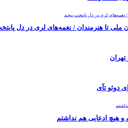
ملی تا هنرمندان / نغمه‌های لری در دل پایتخت
تهران
ی دوئو تآی
 و هیچ ادعایی هم نداشتم