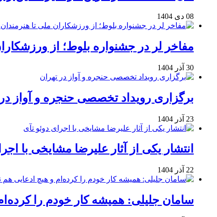
08 دی 1404
مفاخر لر در جشنواره بلوط؛ از ورزشکاران 
30 آذر 1404
برگزاری رویداد تخصصی حنجره و آواز در 
23 آذر 1404
انتشار یکی از آثار علیرضا مشایخی با اجرا
22 آذر 1404
سامان جلیلی: همیشه کار خودم را کرده‌ام