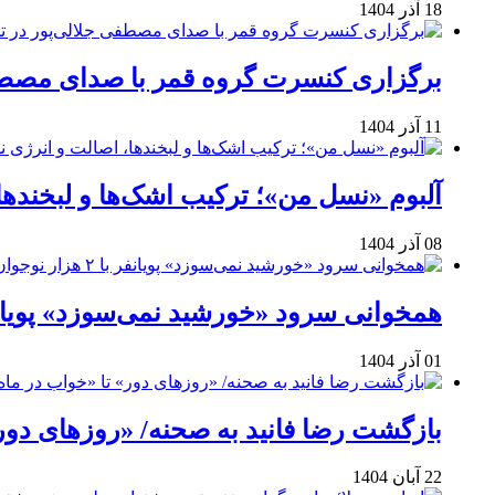
18 آذر 1404
برگزاری کنسرت گروه قمر با صدای مصطفی
11 آذر 1404
آلبوم «نسل من»؛ ترکیب اشک‌ها و لبخنده
08 آذر 1404
همخوانی سرود «خورشید نمی‌سوزد» پویانفر با ۲ هزار نوجوان 
01 آذر 1404
بازگشت رضا فانید به صحنه/ «روزهای دور
22 آبان 1404