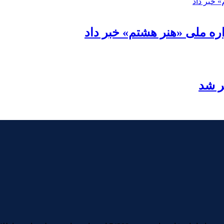
ره ملی «هنر هشتم» خبر داد
ر شد