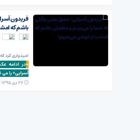
فریدون آسرای
باشم که امش
امیدواری کرد که 
+
در ادامه عک
آسرایی» را می 
26 دی 1395