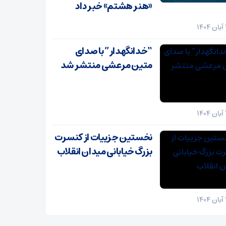
«هنر هشتم» خبر داد
“خدانگهدار” با صدای
متین مرعشی منتشر شد
نخستین جزییات از کنسرت
بزرگ خیابانی میدان انقلاب