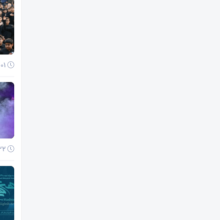
01 آذر 1404
22 آبان 1404