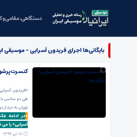
دستگاهی، مقامی و 
موسیقی ایرانیان
بایگانی‌ها اجرای فریدون آسرایی - موسیقی ای
کنسرت پرشور 
طی دو سانس با 
تهران به دیدار 
+
در ادامه عک
آسرایی» را می 
18 تیر 1396