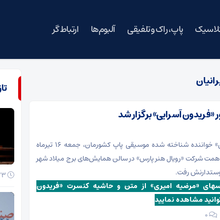
کلاسیک
پاپ، راک و تلفیقی
آلبوم‌ها
ارتباط گر
رانیان
تا
«فریدون آسرایی» برگزار شد
«فریدون آسرایی» خواننده شناخته شده موسیقی پاپ کشورمان، جمعه ۱۶ تیرماه
همت شرکت «رویال هنر پارس» در سالن همایش‌های برج میلاد شهر
دوستدارنش رفت.
23 خرداد 1405
سهای «مرضیه امیری» از متن و حاشیه کنسرت «فریدون
توانید مشاهده نمایید
۰