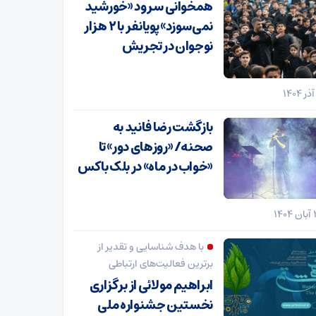
همخوانی سرود «خورشید
نمی‌سوزد» پویانفر با ۲ هزار
نوجوان در تجریش
بازگشت رضا فانید به
صحنه/ «روزهای دور» تا
«خواب در ماه» در بلک باکس
با هدف شناسایی و تقدیر از
برترین فعالیت‌های ارتباطی
ابراهیم مولائی از برگزاری
نخستین جشنواره ملی