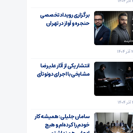
برگزاری رویداد تخصصی
حنجره و آواز در تهران
انتشار یکی از آثار علیرضا
مشایخی با اجرای دوئو تآی
سامان جلیلی: همیشه کار
خودم را کرده‌ام و هیچ