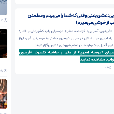
ی: عشق یعنی وقتی که شما را می‌بینم و مطمئن
13 دی 1404
ب از خوشی می‌میرم!
«فریدون آسرایی» خواننده مطرح موسیقی پاپ کشورمان با اشاره
به اجرای برنامه اش در سی و دومین جشنواره موسیقی فجر، ابراز
این قبیل جشنواره ها در تمام شهرهای کشور برگزار شوند.
سهای «مرضیه امیری» از متن و حاشیه کنسرت «فریدون
توانید مشاهده نمایید
۰
08 دی 1404