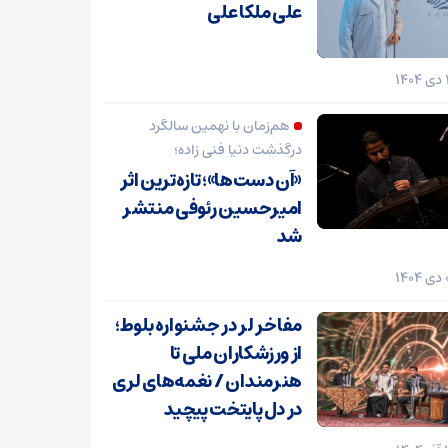
علی ملکا علی
هم‌زمان با نهمین سالگرد
درگذشت دنیا فنی زاده؛
«آن دست‌ها»؛ تازه‌ترین اثر
امیرحسین رئوفی منتشر
شد
مفاخر لر در جشنواره بلوط؛
از ورزشکاران ملی تا
هنرمندان / نغمه‌های لری
در دل پایتخت پیچید