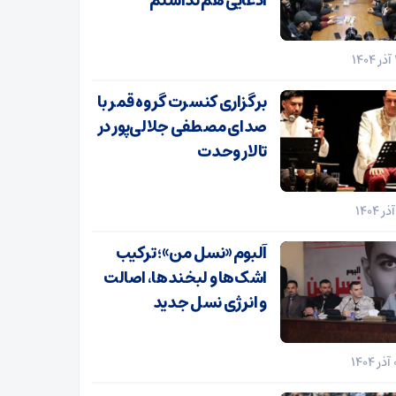
ادعایی هم نداشتم
برگزاری کنسرت گروه قمر با
صدای مصطفی جلالی‌پور در
تالار وحدت
آلبوم «نسل من»؛ ترکیب
اشک‌ها و لبخندها، اصالت
و انرژی نسل جدید