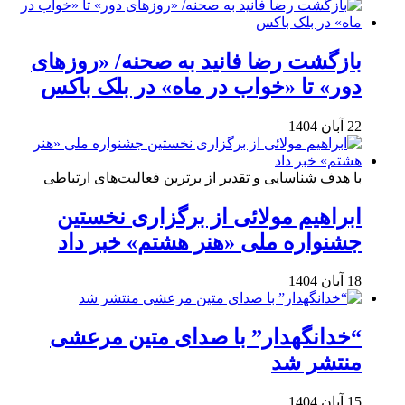
بازگشت رضا فانید به صحنه/ «روزهای
دور» تا «خواب در ماه» در بلک باکس
22 آبان 1404
با هدف شناسایی و تقدیر از برترین فعالیت‌های ارتباطی
ابراهیم مولائی از برگزاری نخستین
جشنواره ملی «هنر هشتم» خبر داد
18 آبان 1404
“خدانگهدار” با صدای متین مرعشی
منتشر شد
15 آبان 1404