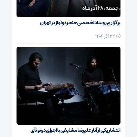
برگزاری رویداد تخصصی حنجره و آواز در تهران
23 آذر 1404
انتشار یکی از آثار علیرضا مشایخی با اجرای دوئو تآی