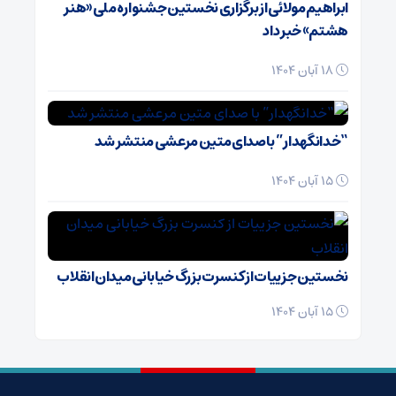
ابراهیم مولائی از برگزاری نخستین جشنواره ملی «هنر
هشتم» خبر داد
18 آبان 1404
“خدانگهدار” با صدای متین مرعشی منتشر شد
15 آبان 1404
نخستین جزییات از کنسرت بزرگ خیابانی میدان انقلاب
15 آبان 1404