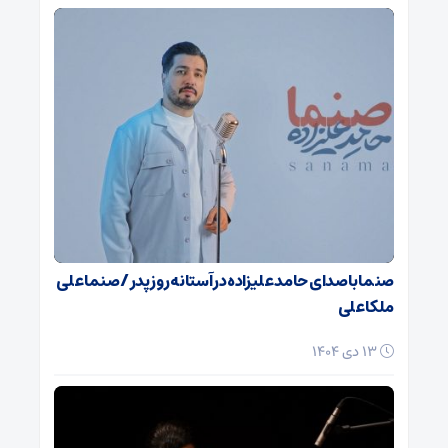
صنما با صدای حامد علیزاده در آستانه روز پدر / صنما علی
ملکا علی
13 دی 1404