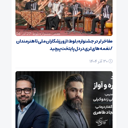
مفاخر لر در جشنواره بلوط؛ از ورزشکاران ملی تا هنرمندان
/ نغمه‌های لری در دل پایتخت پیچید
30 آذر 1404