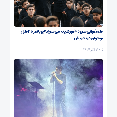
همخوانی سرود «خورشید نمی‌سوزد» پویانفر با ۲ هزار
نوجوان در تجریش
01 آذر 1404