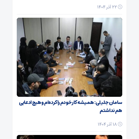
22 آذر 1404
سامان جلیلی: همیشه کار خودم را کرده‌ام و هیچ ادعایی
هم نداشتم
18 آذر 1404