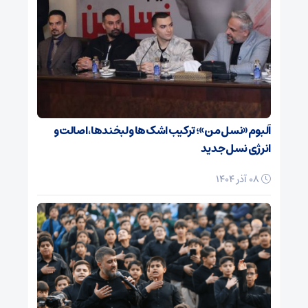
آلبوم «نسل من»؛ ترکیب اشک‌ها و لبخندها، اصالت و
انرژی نسل جدید
08 آذر 1404