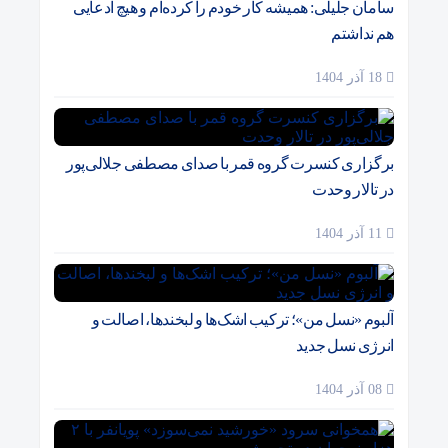
سامان جلیلی: همیشه کار خودم را کرده‌ام و هیچ ادعایی
هم نداشتم
18 آذر 1404
برگزاری کنسرت گروه قمر با صدای مصطفی جلالی‌پور
در تالار وحدت
11 آذر 1404
آلبوم «نسل من»؛ ترکیب اشک‌ها و لبخندها، اصالت و
انرژی نسل جدید
08 آذر 1404