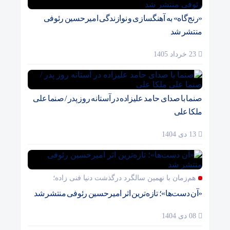
«رنج‌گاه» به آهنگسازی و نوازندگی امیرحسین رئوفی
منتشر شد
23 خرداد 1405
صنما با صدای حامد علیزاده در آستانه روز پدر / صنما علی
ملکا علی
13 دی 1404
هم‌زمان با نهمین سالگرد درگذشت دنیا فنی زاده؛
«آن دست‌ها»؛ تازه‌ترین اثر امیرحسین رئوفی منتشر شد
08 دی 1404