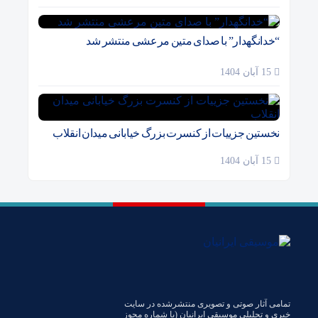
“خدانگهدار” با صدای متین مرعشی منتشر شد
15 آبان 1404
نخستین جزییات از کنسرت بزرگ خیابانی میدان انقلاب
15 آبان 1404
تمامی آثار صوتی و تصویری منتشرشده در سایت
خبری و تحلیلی موسیقی ایرانیان (با شماره مجوز