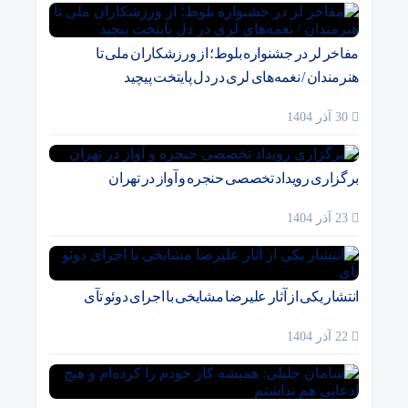
مفاخر لر در جشنواره بلوط؛ از ورزشکاران ملی تا
هنرمندان / نغمه‌های لری در دل پایتخت پیچید
30 آذر 1404
برگزاری رویداد تخصصی حنجره و آواز در تهران
23 آذر 1404
انتشار یکی از آثار علیرضا مشایخی با اجرای دوئو تآی
22 آذر 1404