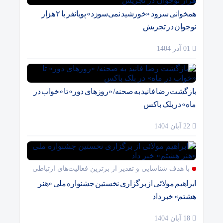
همخوانی سرود «خورشید نمی‌سوزد» پویانفر با ۲ هزار
نوجوان در تجریش
01 آذر 1404
بازگشت رضا فانید به صحنه/ «روزهای دور» تا «خواب در
ماه» در بلک باکس
22 آبان 1404
با هدف شناسایی و تقدیر از برترین فعالیت‌های ارتباطی
ابراهیم مولائی از برگزاری نخستین جشنواره ملی «هنر
هشتم» خبر داد
18 آبان 1404