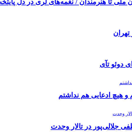
ملی تا هنرمندان / نغمه‌های لری در دل پایتخت
تهران
ی دوئو تآی
 و هیچ ادعایی هم نداشتم
 جلالی‌پور در تالار وحدت