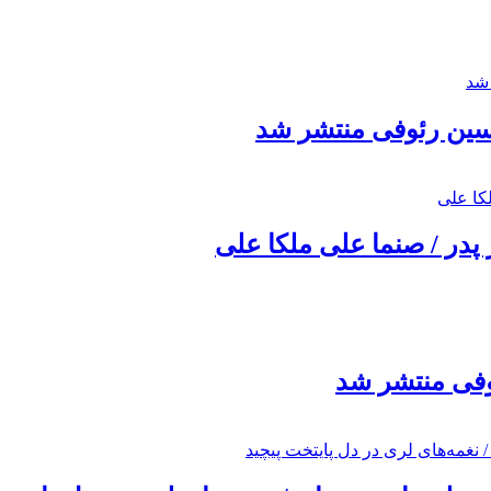
حسین رئوفی منتشر شد
 پدر / صنما علی ملکا علی
ئوفی منتشر شد