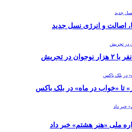
ا، اصالت و انرژی نسل جدید
در تجریش
» تا «خواب در ماه» در بلک باکس
ره ملی «هنر هشتم» خبر داد