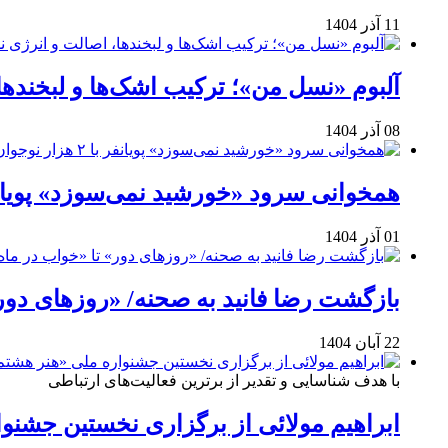
11 آذر 1404
آلبوم «نسل من»؛ ترکیب اشک‌ها و لبخنده
08 آذر 1404
همخوانی سرود «خورشید نمی‌سوزد» پویانفر با ۲ هزار نوجوان 
01 آذر 1404
بازگشت رضا فانید به صحنه/ «روزهای دور
22 آبان 1404
با هدف شناسایی و تقدیر از برترین فعالیت‌های ارتباطی
ابراهیم مولائی از برگزاری نخستین جشنوا