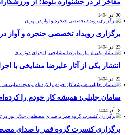
مفاخر لر در جشنواره بلوط؛ از ورزشکاران 
30 آذر 1404
برگزاری رویداد تخصصی حنجره و آواز در 
23 آذر 1404
انتشار یکی از آثار علیرضا مشایخی با اجرا
22 آذر 1404
سامان جلیلی: همیشه کار خودم را کرده‌ام
18 آذر 1404
برگزاری کنسرت گروه قمر با صدای مصطفی