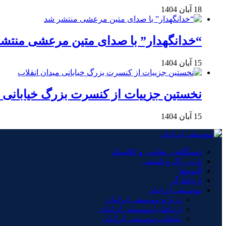
18 آبان 1404
“خدانگهدار” با صدای متین مرعشی منتش
15 آبان 1404
نخستین جزییات از کنسرت بزرگ خیابانی م
15 آبان 1404
دستگاهی، مقامی و کلاسیک
پاپ، راک و تلفیقی
آلبوم‌ها
ارتباط گر
موسیقی ایرانیان
درباره موسیقی ایرانیان
ارتباط با موسیقی ایرانیان
تبلیغات موسیقی ایرانیان