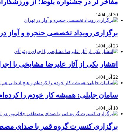
مفاخر لر در جشنواره بلوط؛ از ورزشکاران 
30 آذر 1404
برگزاری رویداد تخصصی حنجره و آواز در 
23 آذر 1404
انتشار یکی از آثار علیرضا مشایخی با اجرا
22 آذر 1404
سامان جلیلی: همیشه کار خودم را کرده‌ام
18 آذر 1404
برگزاری کنسرت گروه قمر با صدای مصطفی