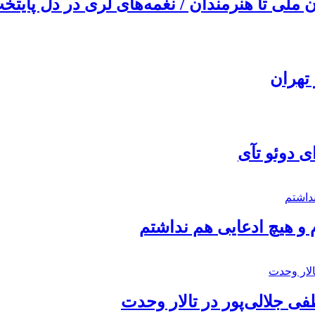
ملی تا هنرمندان / نغمه‌های لری در دل پایتخت
تهران
ی دوئو تآی
 و هیچ ادعایی هم نداشتم
 جلالی‌پور در تالار وحدت