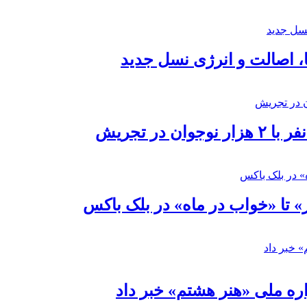
ا، اصالت و انرژی نسل جدید
در تجریش
» تا «خواب در ماه» در بلک باکس
ره ملی «هنر هشتم» خبر داد