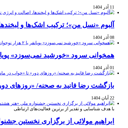
11 آذر 1404
آلبوم «نسل من»؛ ترکیب اشک‌ها و لبخنده
08 آذر 1404
همخوانی سرود «خورشید نمی‌سوزد» پویانفر با ۲ هزار نوجوان 
01 آذر 1404
بازگشت رضا فانید به صحنه/ «روزهای دور
22 آبان 1404
با هدف شناسایی و تقدیر از برترین فعالیت‌های ارتباطی
ابراهیم مولائی از برگزاری نخستین جشنوا