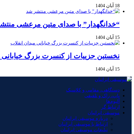
18 آبان 1404
“خدانگهدار” با صدای متین مرعشی منتش
15 آبان 1404
نخستین جزییات از کنسرت بزرگ خیابانی م
15 آبان 1404
دستگاهی، مقامی و کلاسیک
پاپ، راک و تلفیقی
آلبوم‌ها
ارتباط گر
موسیقی ایرانیان
درباره موسیقی ایرانیان
ارتباط با موسیقی ایرانیان
تبلیغات موسیقی ایرانیان