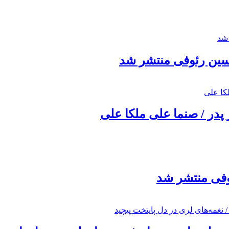
حسین رئوفی منتشر شد
 پدر / صنما علی ملکا علی
ئوفی منتشر شد