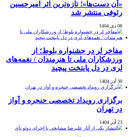
«آن دست‌ها»؛ تازه‌ترین اثر امیرحسین
رئوفی منتشر شد
08 دی 1404
مفاخر لر در جشنواره بلوط؛ از
ورزشکاران ملی تا هنرمندان / نغمه‌های
لری در دل پایتخت پیچید
30 آذر 1404
برگزاری رویداد تخصصی حنجره و آواز
در تهران
23 آذر 1404