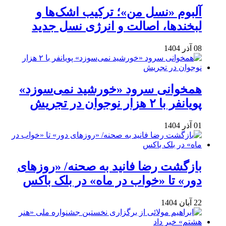
آلبوم «نسل من»؛ ترکیب اشک‌ها و
لبخندها، اصالت و انرژی نسل جدید
08 آذر 1404
همخوانی سرود «خورشید نمی‌سوزد»
پویانفر با ۲ هزار نوجوان در تجریش
01 آذر 1404
بازگشت رضا فانید به صحنه/ «روزهای
دور» تا «خواب در ماه» در بلک باکس
22 آبان 1404