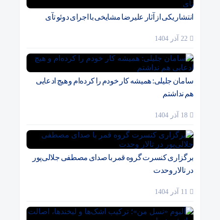
انتشار یکی از آثار علیرضا مشایخی با اجرای دوئو تآی
22 آذر 1404
سامان جلیلی: همیشه کار خودم را کرده‌ام و هیچ ادعایی
هم نداشتم
18 آذر 1404
برگزاری کنسرت گروه قمر با صدای مصطفی جلالی‌پور
در تالار وحدت
11 آذر 1404