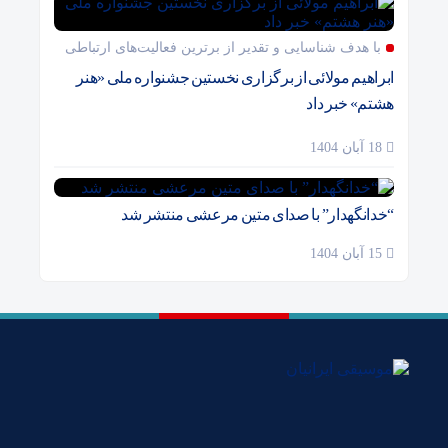
با هدف شناسایی و تقدیر از برترین فعالیت‌های ارتباطی
ابراهیم مولائی از برگزاری نخستین جشنواره ملی «هنر
هشتم» خبر داد
18 آبان 1404
“خدانگهدار” با صدای متین مرعشی منتشر شد
15 آبان 1404