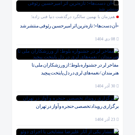
هم‌زمان با نهمین سالگرد درگذشت دنیا فنی زاده؛
«آن دست‌ها»؛ تازه‌ترین اثر امیرحسین رئوفی منتشر شد
08 دی 1404
مفاخر لر در جشنواره بلوط؛ از ورزشکاران ملی تا
هنرمندان / نغمه‌های لری در دل پایتخت پیچید
30 آذر 1404
برگزاری رویداد تخصصی حنجره و آواز در تهران
23 آذر 1404