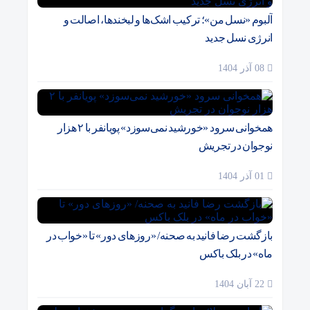
آلبوم «نسل من»؛ ترکیب اشک‌ها و لبخندها، اصالت و
انرژی نسل جدید
08 آذر 1404
همخوانی سرود «خورشید نمی‌سوزد» پویانفر با ۲ هزار
نوجوان در تجریش
01 آذر 1404
بازگشت رضا فانید به صحنه/ «روزهای دور» تا «خواب در
ماه» در بلک باکس
22 آبان 1404