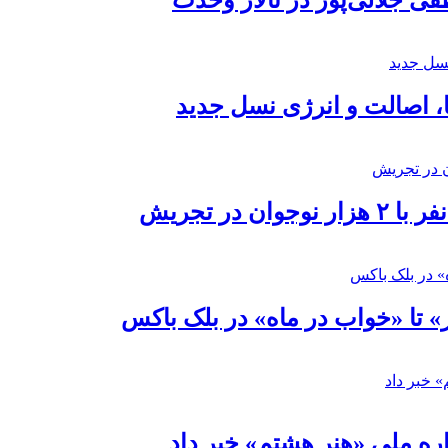
 جلالی‌پور در تالار وحدت
ا، اصالت و انرژی نسل جدید
در تجریش
» تا «خواب در ماه» در بلک باکس
ره ملی «هنر هشتم» خبر داد