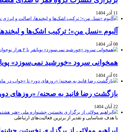
برگزاری کنسرت گروه قمر با صدای مصطفی
11 آذر 1404
آلبوم «نسل من»؛ ترکیب اشک‌ها و لبخنده
08 آذر 1404
همخوانی سرود «خورشید نمی‌سوزد» پویانفر با ۲ هزار نوجوان 
01 آذر 1404
بازگشت رضا فانید به صحنه/ «روزهای دور
22 آبان 1404
با هدف شناسایی و تقدیر از برترین فعالیت‌های ارتباطی
ابراهیم مولائی از برگزاری نخستین جشنوا