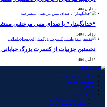
18 آبان 1404
“خدانگهدار” با صدای متین مرعشی منتش
15 آبان 1404
نخستین جزییات از کنسرت بزرگ خیابانی م
15 آبان 1404
دستگاهی، مقامی و کلاسیک
پاپ، راک و تلفیقی
آلبوم‌ها
ارتباط گر
موسیقی ایرانیان
درباره موسیقی ایرانیان
ارتباط با موسیقی ایرانیان