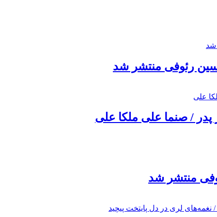
حسین رئوفی منتشر شد
 پدر / صنما علی ملکا علی
ئوفی منتشر شد