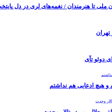
ملی تا هنرمندان / نغمه‌های لری در دل پایتخت
تهران
ی دوئو تآی
 و هیچ ادعایی هم نداشتم