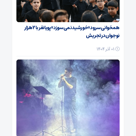
همخوانی سرود «خورشید نمی‌سوزد» پویانفر با ۲ هزار
نوجوان در تجریش
01 آذر 1404