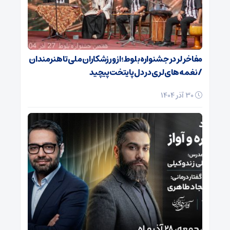
مفاخر لر در جشنواره بلوط؛ از ورزشکاران ملی تا هنرمندان
/ نغمه‌های لری در دل پایتخت پیچید
30 آذر 1404