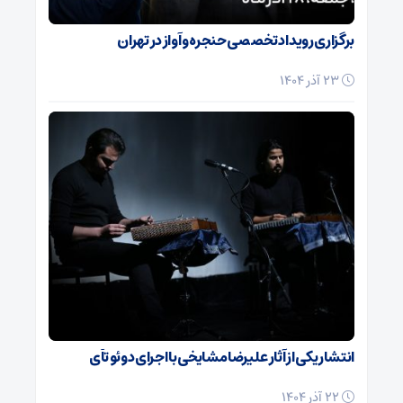
برگزاری رویداد تخصصی حنجره و آواز در تهران
23 آذر 1404
انتشار یکی از آثار علیرضا مشایخی با اجرای دوئو تآی
22 آذر 1404