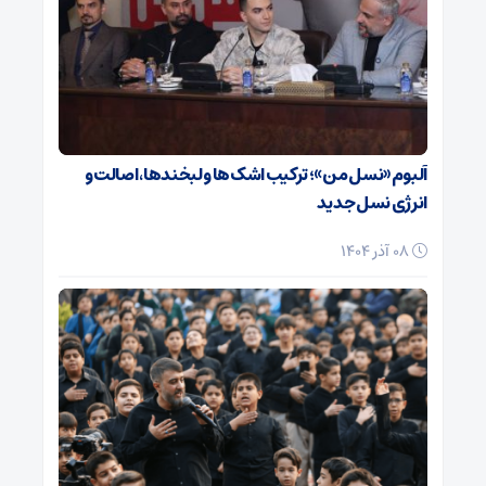
آلبوم «نسل من»؛ ترکیب اشک‌ها و لبخندها، اصالت و
انرژی نسل جدید
08 آذر 1404