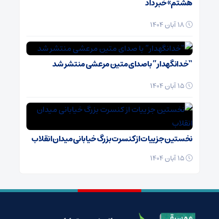
هشتم» خبر داد
18 آبان 1404
“خدانگهدار” با صدای متین مرعشی منتشر شد
15 آبان 1404
نخستین جزییات از کنسرت بزرگ خیابانی میدان انقلاب
15 آبان 1404