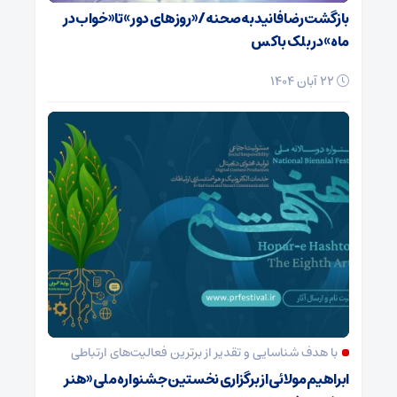
بازگشت رضا فانید به صحنه/ «روزهای دور» تا «خواب در
ماه» در بلک باکس
22 آبان 1404
با هدف شناسایی و تقدیر از برترین فعالیت‌های ارتباطی
ابراهیم مولائی از برگزاری نخستین جشنواره ملی «هنر