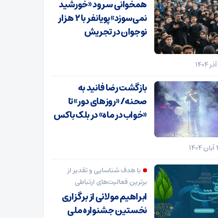
همخوانی سرود «خورشید
نمی‌سوزد» پویانفر با ۲ هزار
نوجوان در تجریش
بازگشت رضا فانید به
صحنه/ «روزهای دور» تا
«خواب در ماه» در بلک باکس
با هدف شناسایی و تقدیر از
برترین فعالیت‌های ارتباطی
ابراهیم مولائی از برگزاری
نخستین جشنواره ملی