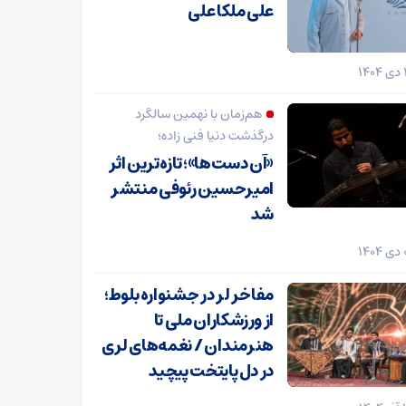
علی ملکا علی
هم‌زمان با نهمین سالگرد
درگذشت دنیا فنی زاده؛
«آن دست‌ها»؛ تازه‌ترین اثر
امیرحسین رئوفی منتشر
شد
مفاخر لر در جشنواره بلوط؛
از ورزشکاران ملی تا
هنرمندان / نغمه‌های لری
در دل پایتخت پیچید