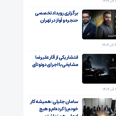
برگزاری رویداد تخصصی
حنجره و آواز در تهران
انتشار یکی از آثار علیرضا
مشایخی با اجرای دوئو تآی
سامان جلیلی: همیشه کار
خودم را کرده‌ام و هیچ