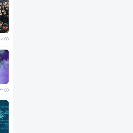
01 آذر 1404
22 آبان 1404