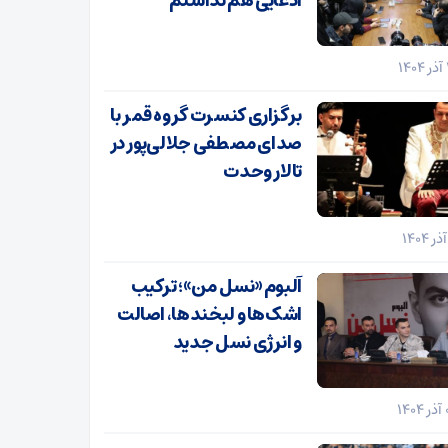
ادعایی هم نداشتم
برگزاری کنسرت گروه قمر با
صدای مصطفی جلالی‌پور در
تالار وحدت
آلبوم «نسل من»؛ ترکیب
اشک‌ها و لبخندها، اصالت
و انرژی نسل جدید