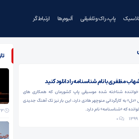
کلاسیک
پاپ، راک و تلفیقی
آلبوم‌ها
ارتباط گر
تا
اب مظفری با نام شناسنامه را دانلود کنید
واننده شناخته شده موسیقی پاپ کشورمان که همکاری های
«دل» به کارگردانی منوچهر هادی دارد، این بار نیز تک آهنگ جدیدی
وانده که «شناسنامه» نام دارد.
23 خرداد 1405
۰