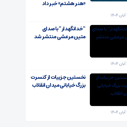
«هنر هشتم» خبر داد
“خدانگهدار” با صدای
متین مرعشی منتشر شد
نخستین جزییات از کنسرت
بزرگ خیابانی میدان انقلاب