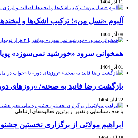
11 آذر 1404
آلبوم «نسل من»؛ ترکیب اشک‌ها و لبخنده
08 آذر 1404
همخوانی سرود «خورشید نمی‌سوزد» پویانفر با ۲ هزار نوجوان 
01 آذر 1404
بازگشت رضا فانید به صحنه/ «روزهای دور
22 آبان 1404
با هدف شناسایی و تقدیر از برترین فعالیت‌های ارتباطی
ابراهیم مولائی از برگزاری نخستین جشنوا
18 آبان 1404