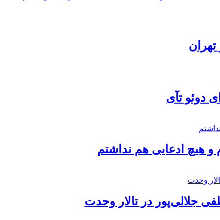
تهران
ی دوئو تآی
 و هیچ ادعایی هم نداشتم
 جلالی‌پور در تالار وحدت