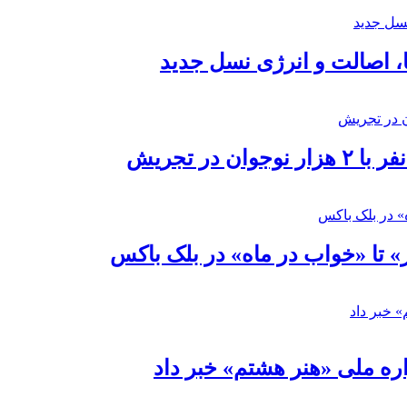
ا، اصالت و انرژی نسل جدید
در تجریش
» تا «خواب در ماه» در بلک باکس
ره ملی «هنر هشتم» خبر داد