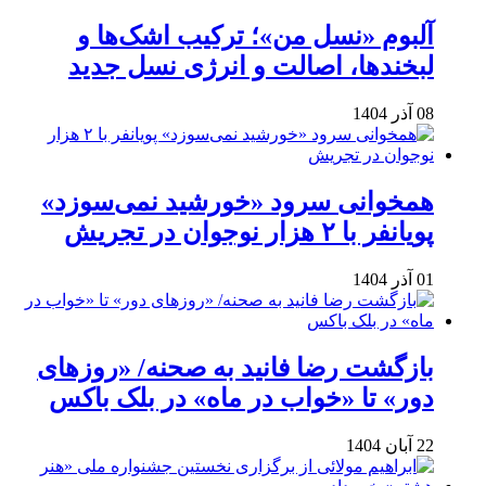
آلبوم «نسل من»؛ ترکیب اشک‌ها و
لبخندها، اصالت و انرژی نسل جدید
08 آذر 1404
همخوانی سرود «خورشید نمی‌سوزد»
پویانفر با ۲ هزار نوجوان در تجریش
01 آذر 1404
بازگشت رضا فانید به صحنه/ «روزهای
دور» تا «خواب در ماه» در بلک باکس
22 آبان 1404