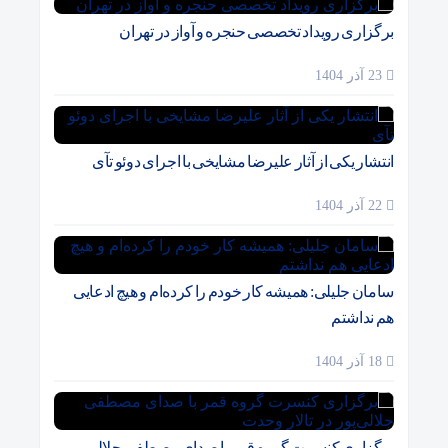
برگزاری رویداد تخصصی حنجره و آواز در تهران
23 آذر 1404
انتشار یکی از آثار علیرضا مشایخی با اجرای دوئو تآی
22 آذر 1404
سامان جلیلی: همیشه کار خودم را کرده‌ام و هیچ ادعایی
هم نداشتم
18 آذر 1404
برگزاری کنسرت گروه قمر با صدای مصطفی جلالی‌پور