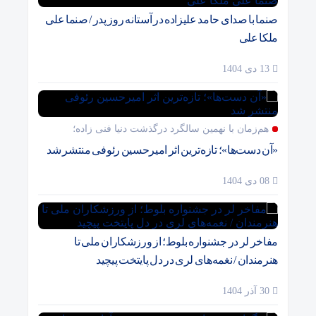
صنما با صدای حامد علیزاده در آستانه روز پدر / صنما علی
ملکا علی
13 دی 1404
هم‌زمان با نهمین سالگرد درگذشت دنیا فنی زاده؛
«آن دست‌ها»؛ تازه‌ترین اثر امیرحسین رئوفی منتشر شد
08 دی 1404
مفاخر لر در جشنواره بلوط؛ از ورزشکاران ملی تا
هنرمندان / نغمه‌های لری در دل پایتخت پیچید
30 آذر 1404